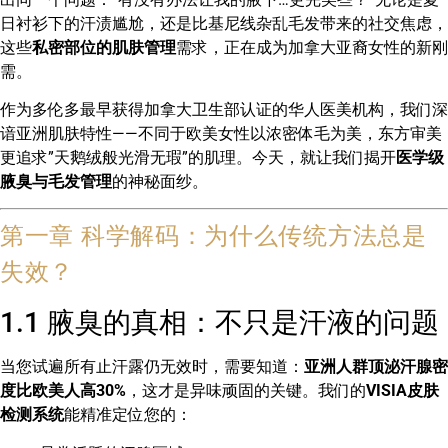
日衬衫下的汗渍尴尬，还是比基尼线杂乱毛发带来的社交焦虑，
这些
私密部位的肌肤管理
需求，正在成为加拿大亚裔女性的新刚
需。
作为多伦多最早获得加拿大卫生部认证的华人医美机构，我们深
谙亚洲肌肤特性——不同于欧美女性以浓密体毛为美，东方审美
更追求”天鹅绒般光滑无瑕”的肌理。今天，就让我们揭开
医学级
腋臭与毛发管理
的神秘面纱。
第一章 科学解码：为什么传统方法总是
失效？
1.1 腋臭的真相：不只是汗液的问题
当您试遍所有止汗露仍无效时，需要知道：
亚洲人群顶泌汗腺密
度比欧美人高30%
，这才是异味顽固的关键。我们的
VISIA皮肤
检测系统
能精准定位您的：