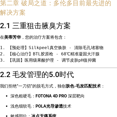
第二章 破局之道：多伦多目前最先进的
解决方案
2.1 三重狙击腋臭方案
在
美蒂芳华
，您的治疗方案将包含：
1.
2.
3.
 【巩固】医用级果酸护理 - 调节皮肤pH值抑菌
2.2 毛发管理的5.0时代
我们拒绝”一刀切”的脱毛方式，独创
肤色-毛发匹配技术
：
深色粗硬毛：
FOTONA 4D PRO
深层靶向
浅色细软毛：
POLA光导渗透
技术
敏感部位：
冰点无痛系统