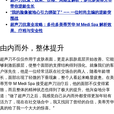
超声刀抗衰：效果、价格、周期全解析，多伦多美蒂芳华
带你逆龄生长
“我的脸像被地心引力绑架了” —— 一位时尚主编的逆龄突
围战
超声刀抗衰全攻略：多伦多美蒂芳华 M Medi Spa 解析效
果、疗程与安全性
由内而外，整体提升
超声刀不仅仅作用于皮肤表面，更是从肌肤底层开始改善。它能
够刺激筋膜层，使整个面部的支撑结构得到强化。就像我们的客
户张先生，他是一位经常活跃在社交场合的商人，随着年龄增
长，面部出现了轻微的下垂现象，整个人看起来略显疲惫。在美
蒂芳华 M Medi Spa 接受超声刀治疗后，他的面部不仅变得紧
致，而且整体的精神状态也得到了极大的提升。他兴奋地分享
道：“做了超声刀之后，我感觉自己从内而外都变得更加年轻有
活力了，现在在社交场合中，我又找回了曾经的自信，美蒂芳华
真的给了我一个大大的惊喜。”