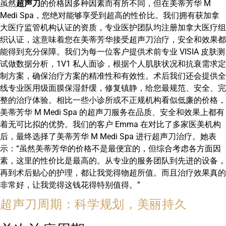
虽然
超声刀
的价格因多种因素而有所不同，但在美蒂芳华 M
Medi Spa，您绝对能够享受到超高的性价比。我们拥有获加拿
大医疗监管机构认证的资质，专业医护团队均注册加拿大医疗组
织认证，这意味着您在美蒂芳华接受超声刀治疗，安全和效果都
能得到充分保障。我们为每一位客户提供术前专业 VISIA 皮肤测
试做数据分析，1V1 私人面诊，根据个人肌肤状况和抗衰需求定
制方案，确保治疗方案的精准性和有效性。术后我们还会提供全
线专业医用级面膜保湿舒缓，修复镇静，给您最规范、安全、完
整的治疗体验。相比一些小诊所或不正规机构看似低廉的价格，
美蒂芳华 M Medi Spa 的超声刀服务在品质、安全和效果上都有
着无可比拟的优势。我们的客户 Emma 在对比了多家医美机构
后，最终选择了美蒂芳华 M Medi Spa 进行超声刀治疗。她表
示：“虽然美蒂芳华的价格不是最便宜的，但综合考虑各方面因
素，这里的性价比是最高的。从专业的服务团队到先进的设备，
再到术后贴心的护理，都让我觉得物超所值。而且治疗效果真的
非常好，让我觉得这钱花得特别值得。”
超声刀周期：科学规划，美丽持久