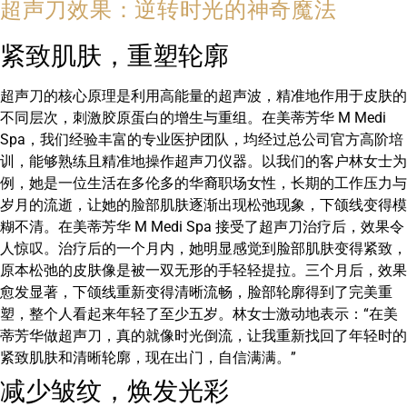
超声刀效果：逆转时光的神奇魔法
紧致肌肤，重塑轮廓
超声刀的核心原理是利用高能量的超声波，精准地作用于皮肤的
不同层次，刺激胶原蛋白的增生与重组。在美蒂芳华 M Medi
Spa，我们经验丰富的专业医护团队，均经过总公司官方高阶培
训，能够熟练且精准地操作超声刀仪器。以我们的客户林女士为
例，她是一位生活在多伦多的华裔职场女性，长期的工作压力与
岁月的流逝，让她的脸部肌肤逐渐出现松弛现象，下颌线变得模
糊不清。在美蒂芳华 M Medi Spa 接受了超声刀治疗后，效果令
人惊叹。治疗后的一个月内，她明显感觉到脸部肌肤变得紧致，
原本松弛的皮肤像是被一双无形的手轻轻提拉。三个月后，效果
愈发显著，下颌线重新变得清晰流畅，脸部轮廓得到了完美重
塑，整个人看起来年轻了至少五岁。林女士激动地表示：“在美
蒂芳华做超声刀，真的就像时光倒流，让我重新找回了年轻时的
紧致肌肤和清晰轮廓，现在出门，自信满满。”
减少皱纹，焕发光彩