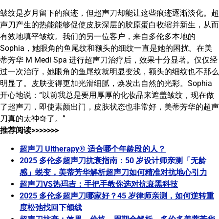
皱纹是岁月留下的痕迹，但超声刀却能让这些痕迹逐渐淡化。超
声刀产生的热能能够促使皮肤深层的胶原蛋白收缩并新生，从而
有效地填平皱纹。我们的另一位客户，来自多伦多本地的
Sophia，她眼角的鱼尾纹和额头的细纹一直是她的困扰。在美
蒂芳华 M Medi Spa 进行超声刀治疗后，效果十分显著。仅仅经
过一次治疗，她眼角的鱼尾纹就明显变浅，额头的细纹也不那么
明显了。皮肤变得更加光滑细腻，焕发出自然的光彩。Sophia
开心地说：“以前我总是要用厚厚的化妆品来遮盖皱纹，现在做
了超声刀，即使素颜出门，皮肤状态也非常好，美蒂芳华的超声
刀真的太神奇了。”
推荐阅读>>>>>>>
超声刀 Ultherapy® 适合哪个年龄段的人？
2025 多伦多超声刀抗衰指南：50 岁设计师亲测「无龄
感」蜕变，美蒂芳华解析超声刀如何精准对抗地心引力
超声刀VS热玛吉：手把手教你选对抗衰黑科技
2025 多伦多超声刀哪家好？45 岁律师亲测，如何逆转重
度松弛找回下颌线