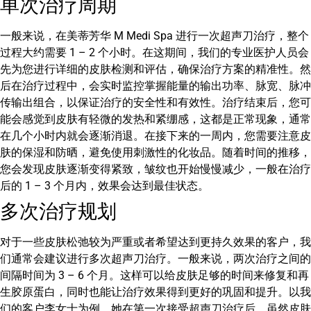
单次治疗周期
一般来说，在美蒂芳华 M Medi Spa 进行一次超声刀治疗，整个
过程大约需要 1 – 2 个小时。在这期间，我们的专业医护人员会
先为您进行详细的皮肤检测和评估，确保治疗方案的精准性。然
后在治疗过程中，会实时监控掌握能量的输出功率、脉宽、脉冲
传输出组合，以保证治疗的安全性和有效性。治疗结束后，您可
能会感觉到皮肤有轻微的发热和紧绷感，这都是正常现象，通常
在几个小时内就会逐渐消退。在接下来的一周内，您需要注意皮
肤的保湿和防晒，避免使用刺激性的化妆品。随着时间的推移，
您会发现皮肤逐渐变得紧致，皱纹也开始慢慢减少，一般在治疗
后的 1 – 3 个月内，效果会达到最佳状态。
多次治疗规划
对于一些皮肤松弛较为严重或者希望达到更持久效果的客户，我
们通常会建议进行多次超声刀治疗。一般来说，两次治疗之间的
间隔时间为 3 – 6 个月。这样可以给皮肤足够的时间来修复和再
生胶原蛋白，同时也能让治疗效果得到更好的巩固和提升。以我
们的客户李女士为例，她在第一次接受超声刀治疗后，虽然皮肤