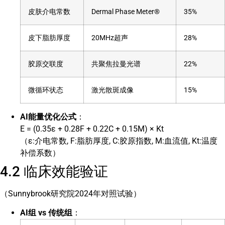
皮肤介电常数
Dermal Phase Meter®
35%
皮下脂肪厚度
20MHz超声
28%
胶原交联度
共聚焦拉曼光谱
22%
微循环状态
激光散斑成像
15%
AI能量优化公式
：
E = (0.35ε + 0.28F + 0.22C + 0.15M) × Kt
（ε:介电常数, F:脂肪厚度, C:胶原指数, M:血流值, Kt:温度
补偿系数）
4.2 临床效能验证
（Sunnybrook研究院2024年对照试验）
AI组 vs 传统组
：