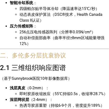
智能冷却系统
：
四级帕尔贴半导体冷却（降温速率达15℃/秒）
动态表皮保护算法（DSC®技术，Health Canada
Class II认证）
压力传感矩阵
：
256点压电传感器阵列（分辨率0.05N/cm²）
自动补偿面部曲率（曲率半径≥8mm区域能量增强
12%）
二、多伦多分层抗衰协议
2.1 三维组织响应图谱
（基于Sunnybrook医院10年影像数据库）
浅层真皮
（0-2mm）：
即时胶原收缩效应（55℃持续0.5s，收缩率28.7%）
深层网状层
（2-4mm）：
热诱导胶原重塑（持续6-9个月，密度提升189%）