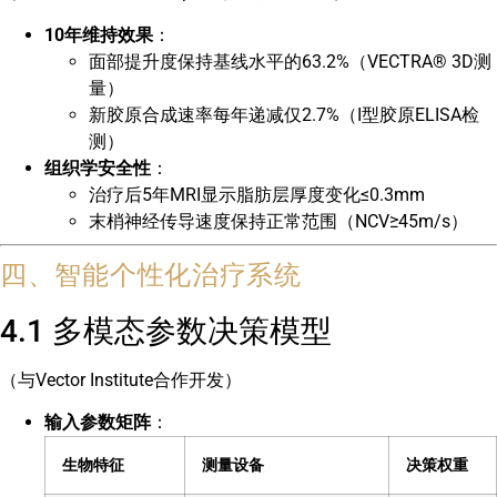
10年维持效果
：
面部提升度保持基线水平的63.2%（VECTRA® 3D测
量）
新胶原合成速率每年递减仅2.7%（I型胶原ELISA检
测）
组织学安全性
：
治疗后5年MRI显示脂肪层厚度变化≤0.3mm
末梢神经传导速度保持正常范围（NCV≥45m/s）
四、智能个性化治疗系统
4.1 多模态参数决策模型
（与Vector Institute合作开发）
输入参数矩阵
：
生物特征
测量设备
决策权重