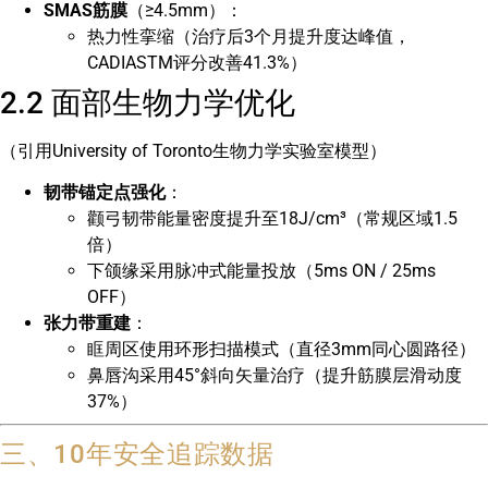
SMAS筋膜
（≥4.5mm）：
热力性挛缩（治疗后3个月提升度达峰值，
CADIASTM评分改善41.3%）
2.2 面部生物力学优化
（引用University of Toronto生物力学实验室模型）
韧带锚定点强化
：
颧弓韧带能量密度提升至18J/cm³（常规区域1.5
倍）
下颌缘采用脉冲式能量投放（5ms ON / 25ms
OFF）
张力带重建
：
眶周区使用环形扫描模式（直径3mm同心圆路径）
鼻唇沟采用45°斜向矢量治疗（提升筋膜层滑动度
37%）
三、10年安全追踪数据