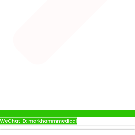
WeChat ID: markhammmedical