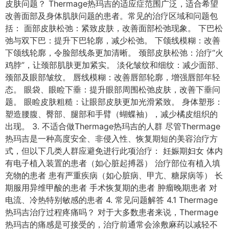
皮肤问题？ Thermage热玛吉的适应症范围广泛，适合希望
改善面部及身体肌肤问题的患者。常见的治疗区域和问题包
括： 面部皮肤松弛：紧致皮肤，改善面部松弛现象。 下巴松
弛与双下巴：提升下巴轮廓，减少松弛。 下颌线模糊：改善
下颌线轮廓，令脸部线条更加清晰。 颈部皮肤松弛：治疗“火
鸡脖”，让颈部肌肤更加紧实。 淡化皱纹和细纹：减少面部、
颈部及眼部皱纹。 唇线模糊：改善唇部轮廓，增强唇部年轻
态。 眼袋、眼睑下垂：提升眼部周围松弛皮肤，改善下垂问
题。 眼睑皮肤粗糙：让眼部皮肤更加光滑紧致。 身体塑形：
塑造腰腹、臀部、腿部和手臂（蝴蝶袖），减少橘皮组织的
出现。 3. 不适合做Thermage热玛吉的人群 尽管Thermage
热玛吉是一种高度安全、非侵入性、恢复期短的美容治疗方
式，但以下几类人群应避免进行此项治疗： 妊娠期妇女 体内
有电子植入装置的患者（如心脏起搏器） 治疗部位有植入填
充物的患者 患有严重疾病（如心脏病、甲亢、糖尿病等） 长
期服用异维甲酸的患者 手术恢复期的患者 肿瘤晚期患者 对
电流、冷热特别敏感的患者 4. 常见问题解答 4.1 Thermage
热玛吉治疗过程疼痛吗？ 对于大多数患者来说，Thermage
热玛吉的痛感是可接受的，治疗前通常会涂敷麻药以减轻不