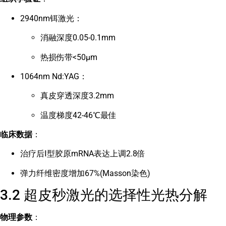
2940nm铒激光：
消融深度0.05-0.1mm
热损伤带<50μm
1064nm Nd:YAG：
真皮穿透深度3.2mm
温度梯度42-46℃最佳
临床数据
：
治疗后Ⅰ型胶原mRNA表达上调2.8倍
弹力纤维密度增加67%(Masson染色)
3.2 超皮秒激光的选择性光热分解
物理参数
：