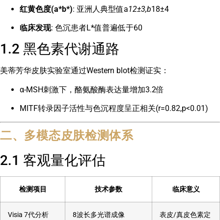
红黄色度(a*b*)
: 亚洲人典型值a
12±3,b
18±4
临床发现
: 色沉患者L*值普遍低于60
1.2 黑色素代谢通路
美蒂芳华皮肤实验室通过Western blot检测证实：
α-MSH刺激下，酪氨酸酶表达量增加3.2倍
MITF转录因子活性与色沉程度呈正相关(r=0.82,p<0.01)
二、多模态皮肤检测体系
2.1 客观量化评估
检测项目
技术参数
临床意义
Visia 7代分析
8波长多光谱成像
表皮/真皮色素定