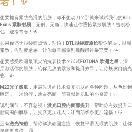
老！ ✨
想要拥有紧致光滑的肌肤，却不想动刀？那就来试试我们的
BTL
Exilis 紧肤射频
，无创、无痛，快速让你重拾紧致肌肤！告别松
弛，迎接青春！🌟
如果你还为眼袋而烦恼，别怕！
BTL眼袋胶原枪
帮你解决，眼周
紧致，告别疲惫感，让你每天都像刚睡醒般神采奕奕！👀
想要感受欧洲最顶尖的抗衰技术？试试
FOTONA 欧洲之星
，深
层激活你的肌肤，给你无敌的紧致和提升效果，让你焕发自信光
彩！💫
M22光子嫩肤
，用最先进的技术修复肌肤的各种问题，从色斑到
暗沉，一次治疗，焕白亮丽，简直就是肌肤的小奇迹！✨
说到细节，不容忽视！
激光口腔内面部提升
，帮助你有效提升口
腔周围的肌肤，让笑容更加迷人，让面部线条更加流畅！🦷
还有
激光祛痘
，帮你解决顽固痘痘，恢复平滑无瑕的肌肤，让你
笑容更自信！😄