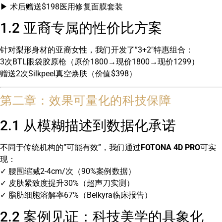
▶ 术后赠送$198医用修复面膜套装
1.2 亚裔专属的性价比方案
针对梨形身材的亚裔女性，我们开发了”3+2″特惠组合：
3次BTL眼袋胶原枪（原价
1800→现价
1800
→
现价
1299）
赠送2次Silkpeel真空焕肤（价值$398）
第二章：效果可量化的科技保障
2.1 从模糊描述到数据化承诺
不同于传统机构的”可能有效”，我们通过
FOTONA 4D PRO
可实
现：
✓ 腰围缩减2-4cm/次（90%案例数据）
✓ 皮肤紧致度提升30%（超声刀实测）
✓ 脂肪细胞溶解率67%（Belkyra临床报告）
2.2 案例见证：科技美学的具象化