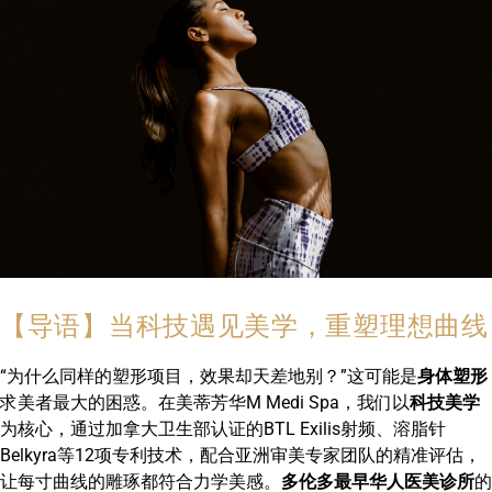
【导语】当科技遇见美学，重塑理想曲线
“为什么同样的塑形项目，效果却天差地别？”这可能是
身体塑形
求美者最大的困惑。在美蒂芳华M Medi Spa，我们以
科技美学
为核心，通过加拿大卫生部认证的BTL Exilis射频、溶脂针
Belkyra等12项专利技术，配合亚洲审美专家团队的精准评估，
让每寸曲线的雕琢都符合力学美感。
多伦多最早华人医美诊所
的