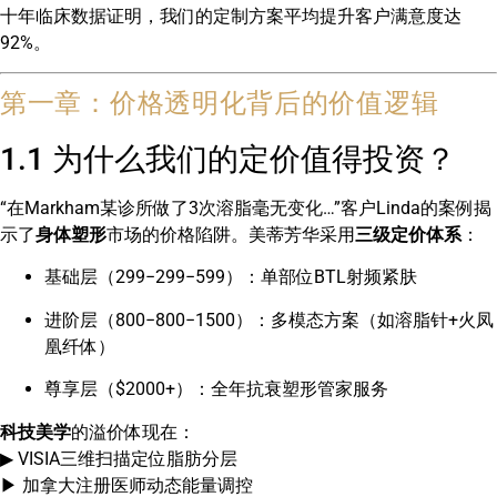
十年临床数据证明，我们的定制方案平均提升客户满意度达
92%。
第一章：价格透明化背后的价值逻辑
1.1 为什么我们的定价值得投资？
“在Markham某诊所做了3次溶脂毫无变化…”客户Linda的案例揭
示了
身体塑形
市场的价格陷阱。美蒂芳华采用
三级定价体系
：
基础层（
299−
299
−
599）：单部位BTL射频紧肤
进阶层（
800−
800
−
1500）：多模态方案（如溶脂针+火凤
凰纤体）
尊享层（$2000+）：全年抗衰塑形管家服务
科技美学
的溢价体现在：
▶ VISIA三维扫描定位脂肪分层
▶ 加拿大注册医师动态能量调控