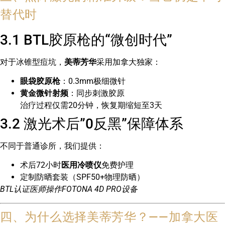
替代时
3.1 BTL胶原枪的“微创时代”
对于冰锥型痘坑，
美蒂芳华
采用加拿大独家：
眼袋胶原枪
：0.3mm极细微针
黄金微针射频
：同步刺激胶原
治疗过程仅需20分钟，恢复期缩短至3天
3.2 激光术后”0反黑”保障体系
不同于普通诊所，我们提供：
术后72小时
医用冷喷仪
免费护理
定制防晒套装（SPF50+物理防晒）
BTL认证医师操作FOTONA 4D PRO设备
四、为什么选择美蒂芳华？——加拿大医