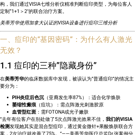
构，我们通过VISIA七维分析仪精准判断痘印类型，为每位客人
定制”1+1＞2″的联合治疗方案。
美蒂芳华使用加拿大认证的VISIA设备进行痘印三维分析
一、痘印的”基因密码”：为什么有人激光
无效？
1.1 痘印的三种”隐藏身份”
在
美蒂芳华
的临床数据库中发现，被误认为”普通痘印”的情况主
要分为：
PIH炎症后色沉
（亚裔发生率87%）：适合化学焕肤
萎缩性瘢痕
（痘坑）：需点阵激光刺激胶原
血管型红斑
：需FOTONA或光子嫩肤
“去年有位客户在别处做了5次点阵激光效果不佳，
我们的VISIA
检测
发现她其实是混合型痘印，通过黄金微针+果酸焕肤联合方
案，2次治疗就改善了75%。“——美蒂芳华医疗总监Dr.张案例分