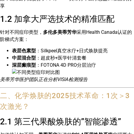
享
1.2 加拿大严选技术的精准匹配
针对不同痘印类型，
多伦多美蒂芳华
采用Health Canada认证的
阶梯式方案：
表层色素型
：Silkpeel真空水疗+日式焕肤提亮
中层混合型
：超皮秒+医学针清套餐
深层瘢痕型
：FOTONA 4D PRO分层治疗
美蒂芳华医护团队正在分析VISIA检测报告
二、化学焕肤的2025技术革命：1次＞3
次激光？
2.1 第三代果酸焕肤的”智能渗透”