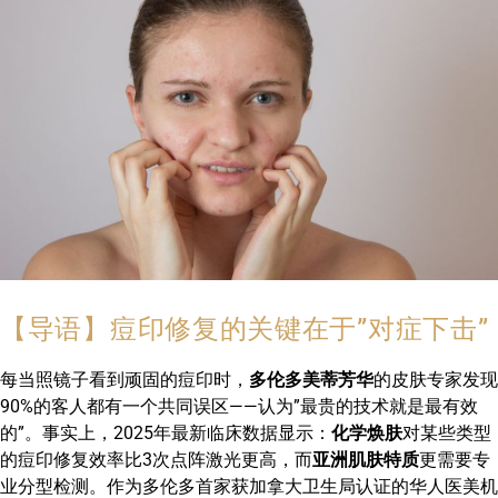
【导语】痘印修复的关键在于”对症下击”
每当照镜子看到顽固的痘印时，
多伦多美蒂芳华
的皮肤专家发现
90%的客人都有一个共同误区——认为”最贵的技术就是最有效
的”。事实上，2025年最新临床数据显示：
化学焕肤
对某些类型
的痘印修复效率比3次点阵激光更高，而
亚洲肌肤特质
更需要专
业分型检测。作为多伦多首家获加拿大卫生局认证的华人医美机