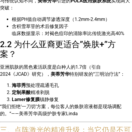
与传统认知不同，
美蒂芳华
引进的
POLA医用焕肤系统
实现两大
突破：
根据PH值自动调节渗透深度（1.2mm-2.4mm）
含积雪草苷的术后修复因子
临床数据显示：对褐色痘印的清除率比传统激光高40%
2.2 为什么亚裔更适合”焕肤+”方
案？
亚洲肌肤的黑色素活跃度是白种人的1.7倍（引自
2024《JCAD》研究），
美蒂芳华
特别研发的“三明治疗法”：
海菲秀
预处理疏通毛孔
定制果酸
精准剥脱
Lamer修复膜
镇静修复
“我们拒绝‘一刀切’方案，每位客人的焕肤溶液都是现场调配
的。“——美蒂芳华高级护肤专家Linda
三、点阵激光的精准升级：当它仍是不可