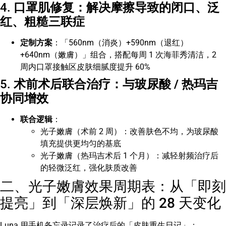
4.
口罩肌修复：解决摩擦导致的闭口、泛
红、粗糙三联症
定制方案
：「560nm（消炎）+590nm（退红）
+640nm（嫩膚）」组合，搭配每周 1 次海菲秀清洁，2
周内口罩接触区皮肤细腻度提升 60%
5.
术前术后联合治疗：与玻尿酸 / 热玛吉
协同增效
联合逻辑
：
光子嫩膚（术前 2 周）：改善肤色不均，为玻尿酸
填充提供更均匀的基底
光子嫩膚（热玛吉术后 1 个月）：减轻射频治疗后
的轻微泛红，强化肤质改善
二、光子嫩膚效果周期表：从「即刻
提亮」到「深层焕新」的 28 天变化
Luna 用手机备忘录记录了治疗后的「皮肤重生日记」：