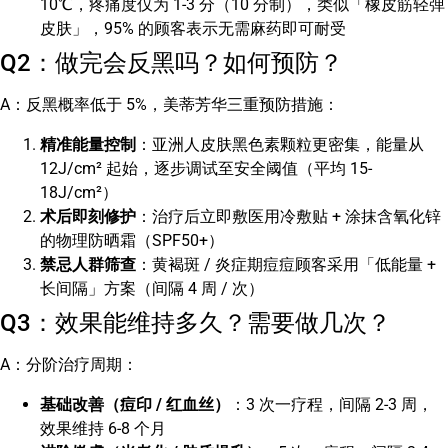
10℃，疼痛度仅为 1-3 分（10 分制），类似「橡皮筋轻弹
皮肤」，95% 的顾客表示无需麻药即可耐受
Q2：做完会反黑吗？如何预防？
A：反黑概率低于 5%，美蒂芳华三重预防措施：
精准能量控制
：亚洲人皮肤黑色素颗粒更密集，能量从
12J/cm² 起始，逐步调试至安全阈值（平均 15-
18J/cm²）
术后即刻修护
：治疗后立即敷医用冷敷贴 + 涂抹含氧化锌
的物理防晒霜（SPF50+）
禁忌人群筛查
：黄褐斑 / 炎症期痘痘顾客采用「低能量 +
长间隔」方案（间隔 4 周 / 次）
Q3：效果能维持多久？需要做几次？
A：分阶治疗周期：
基础改善（痘印 / 红血丝）
：3 次一疗程，间隔 2-3 周，
效果维持 6-8 个月