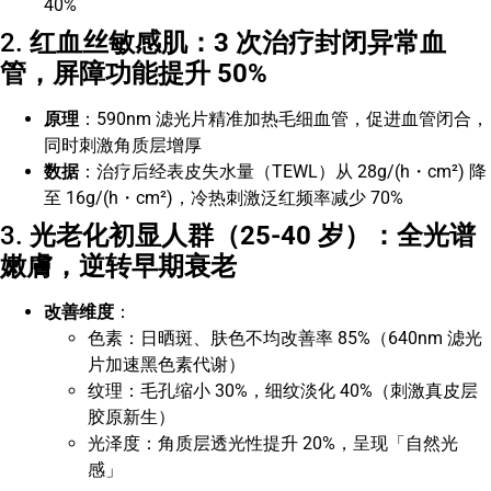
40%
2.
红血丝敏感肌：3 次治疗封闭异常血
管，屏障功能提升 50%
原理
：590nm 滤光片精准加热毛细血管，促进血管闭合，
同时刺激角质层增厚
数据
：治疗后经表皮失水量（TEWL）从 28g/(h・cm²) 降
至 16g/(h・cm²)，冷热刺激泛红频率减少 70%
3.
光老化初显人群（25-40 岁）：全光谱
嫩膚，逆转早期衰老
改善维度
：
色素：日晒斑、肤色不均改善率 85%（640nm 滤光
片加速黑色素代谢）
纹理：毛孔缩小 30%，细纹淡化 40%（刺激真皮层
胶原新生）
光泽度：角质层透光性提升 20%，呈现「自然光
感」