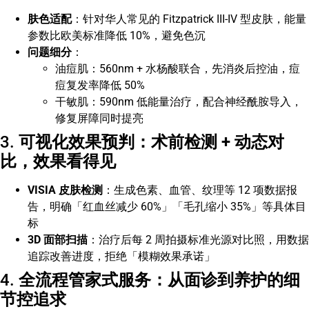
肤色适配
：针对华人常见的 Fitzpatrick III-IV 型皮肤，能量
参数比欧美标准降低 10%，避免色沉
问题细分
：
油痘肌：560nm + 水杨酸联合，先消炎后控油，痘
痘复发率降低 50%
干敏肌：590nm 低能量治疗，配合神经酰胺导入，
修复屏障同时提亮
3.
可视化效果预判：术前检测 + 动态对
比，效果看得见
VISIA 皮肤检测
：生成色素、血管、纹理等 12 项数据报
告，明确「红血丝减少 60%」「毛孔缩小 35%」等具体目
标
3D 面部扫描
：治疗后每 2 周拍摄标准光源对比照，用数据
追踪改善进度，拒绝「模糊效果承诺」
4.
全流程管家式服务：从面诊到养护的细
节控追求