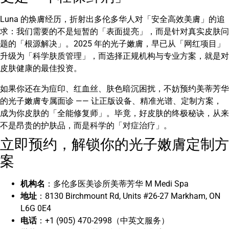
Luna 的焕膚经历，折射出多伦多华人对「安全高效美膚」的追
求：我们需要的不是短暂的「表面提亮」，而是针对真实皮肤问
题的「根源解决」。2025 年的光子嫩膚，早已从「网红项目」
升级为「科学肤质管理」，而选择正规机构与专业方案，就是对
皮肤健康的最佳投资。
如果你还在为痘印、红血丝、肤色暗沉困扰，不妨预约美蒂芳华
的光子嫩膚专属面诊 —— 让正版设备、精准光谱、定制方案，
成为你皮肤的「全能修复师」。毕竟，好皮肤的终极秘诀，从来
不是昂贵的护肤品，而是科学的「对症治疗」。
立即预约，解锁你的光子嫩膚定制方
案
机构名
：多伦多医美诊所美蒂芳华 M Medi Spa
地址
：8130 Birchmount Rd, Units #26-27 Markham, ON
L6G 0E4
电话
：+1 (905) 470-2998（中英文服务）