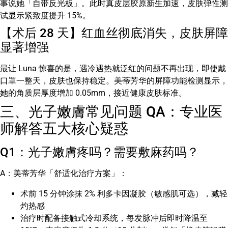
事说她「自带反光板」。此时真皮层胶原新生加速，皮肤弹性测
试显示紧致度提升 15%。
【术后 28 天】红血丝彻底消失，皮肤屏障
显著增强
最让 Luna 惊喜的是，遇冷遇热就泛红的问题不再出现，即使戴
口罩一整天，皮肤也保持稳定。美蒂芳华的屏障功能检测显示，
她的角质层厚度增加 0.05mm，接近健康皮肤标准。
三、光子嫩膚常见问题 QA：专业医
师解答五大核心疑惑
Q1：光子嫩膚疼吗？需要敷麻药吗？
A：美蒂芳华「舒适化治疗方案」：
术前 15 分钟涂抹 2% 利多卡因凝胶（敏感肌可选），减轻
灼热感
治疗时配备接触式冷却系统，每发脉冲后即时降温至