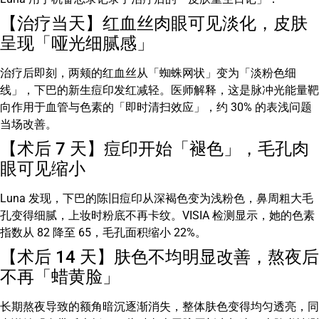
【治疗当天】红血丝肉眼可见淡化，皮肤
呈现「哑光细腻感」
治疗后即刻，两颊的红血丝从「蜘蛛网状」变为「淡粉色细
线」，下巴的新生痘印发红减轻。医师解释，这是脉冲光能量靶
向作用于血管与色素的「即时清扫效应」，约 30% 的表浅问题
当场改善。
【术后 7 天】痘印开始「褪色」，毛孔肉
眼可见缩小
Luna 发现，下巴的陈旧痘印从深褐色变为浅粉色，鼻周粗大毛
孔变得细腻，上妆时粉底不再卡纹。VISIA 检测显示，她的色素
指数从 82 降至 65，毛孔面积缩小 22%。
【术后 14 天】肤色不均明显改善，熬夜后
不再「蜡黄脸」
长期熬夜导致的额角暗沉逐渐消失，整体肤色变得均匀透亮，同