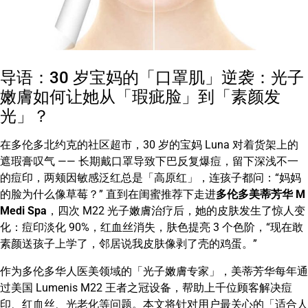
导语：30 岁宝妈的「口罩肌」逆袭：光子
嫩膚如何让她从「瑕疵脸」到「素颜发
光」？
在多伦多北约克的社区超市，30 岁的宝妈 Luna 对着货架上的
遮瑕膏叹气 —— 长期戴口罩导致下巴反复爆痘，留下深浅不一
的痘印，两颊因敏感泛红总是「高原红」，连孩子都问：“妈妈
的脸为什么像草莓？” 直到在闺蜜推荐下走进
多伦多美蒂芳华 M
Medi Spa
，四次 M22 光子嫩膚治疗后，她的皮肤发生了惊人变
化：痘印淡化 90%，红血丝消失，肤色提亮 3 个色阶，“现在敢
素颜送孩子上学了，邻居说我皮肤像剥了壳的鸡蛋。”
作为多伦多华人医美领域的「光子嫩膚专家」，美蒂芳华每年通
过美国 Lumenis M22 王者之冠设备，帮助上千位顾客解决痘
印、红血丝、光老化等问题。本文将针对用户最关心的「适合人