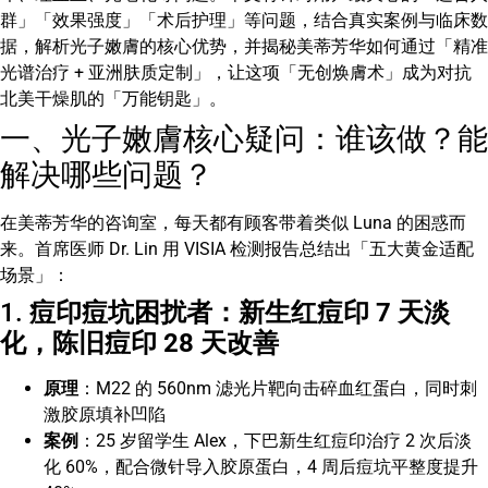
群」「效果强度」「术后护理」等问题，结合真实案例与临床数
据，解析光子嫩膚的核心优势，并揭秘美蒂芳华如何通过「精准
光谱治疗 + 亚洲肤质定制」，让这项「无创焕膚术」成为对抗
北美干燥肌的「万能钥匙」。
一、光子嫩膚核心疑问：谁该做？能
解决哪些问题？
在美蒂芳华的咨询室，每天都有顾客带着类似 Luna 的困惑而
来。首席医师 Dr. Lin 用 VISIA 检测报告总结出「五大黄金适配
场景」：
1.
痘印痘坑困扰者：新生红痘印 7 天淡
化，陈旧痘印 28 天改善
原理
：M22 的 560nm 滤光片靶向击碎血红蛋白，同时刺
激胶原填补凹陷
案例
：25 岁留学生 Alex，下巴新生红痘印治疗 2 次后淡
化 60%，配合微针导入胶原蛋白，4 周后痘坑平整度提升