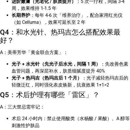
进阶嫩膚（光老化 / 肤质提升）
：5 次一疗程，间隔 3-4
周，效果维持 1-1.5 年
长期养护
：每年 4-6 次「维养治疗」，配合家用红光仪
（如 Celluma），效果可延长至 2 年
Q4：和水光针、热玛吉怎么搭配效果最
好？
A：美蒂芳华「黄金联合方案」：
光子 + 水光针（先光子后水光，间隔 1 周）
：先改善色素
血管问题，再深层补水，肤质细腻度提升 40%
光子 + 热玛吉（热玛吉后 1 个月）
：光子减轻热玛吉后的
轻微泛红，同时强化表皮焕新，抗衰效果 1+1>2
Q5：术后护理有哪些「雷区」？
A：三大禁忌需牢记：
术后 24 小时内：禁止使用酸类（水杨酸 / 果酸）、A 醇等
刺激性护肤品