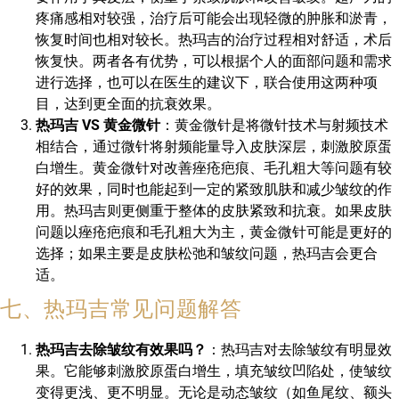
疼痛感相对较强，治疗后可能会出现轻微的肿胀和淤青，
恢复时间也相对较长。热玛吉的治疗过程相对舒适，术后
恢复快。两者各有优势，可以根据个人的面部问题和需求
进行选择，也可以在医生的建议下，联合使用这两种项
目，达到更全面的抗衰效果。
热玛吉 VS 黄金微针
：黄金微针是将微针技术与射频技术
相结合，通过微针将射频能量导入皮肤深层，刺激胶原蛋
白增生。黄金微针对改善痤疮疤痕、毛孔粗大等问题有较
好的效果，同时也能起到一定的紧致肌肤和减少皱纹的作
用。热玛吉则更侧重于整体的皮肤紧致和抗衰。如果皮肤
问题以痤疮疤痕和毛孔粗大为主，黄金微针可能是更好的
选择；如果主要是皮肤松弛和皱纹问题，热玛吉会更合
适。
七、热玛吉常见问题解答
热玛吉去除皱纹有效果吗？
：热玛吉对去除皱纹有明显效
果。它能够刺激胶原蛋白增生，填充皱纹凹陷处，使皱纹
变得更浅、更不明显。无论是动态皱纹（如鱼尾纹、额头