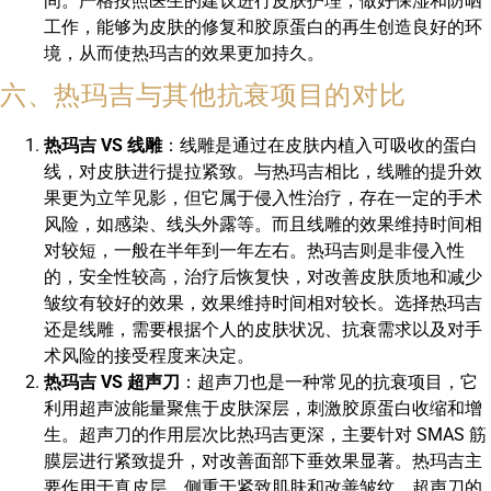
间。严格按照医生的建议进行皮肤护理，做好保湿和防晒
工作，能够为皮肤的修复和胶原蛋白的再生创造良好的环
境，从而使热玛吉的效果更加持久。
六、热玛吉与其他抗衰项目的对比
热玛吉 VS 线雕
：线雕是通过在皮肤内植入可吸收的蛋白
线，对皮肤进行提拉紧致。与热玛吉相比，线雕的提升效
果更为立竿见影，但它属于侵入性治疗，存在一定的手术
风险，如感染、线头外露等。而且线雕的效果维持时间相
对较短，一般在半年到一年左右。热玛吉则是非侵入性
的，安全性较高，治疗后恢复快，对改善皮肤质地和减少
皱纹有较好的效果，效果维持时间相对较长。选择热玛吉
还是线雕，需要根据个人的皮肤状况、抗衰需求以及对手
术风险的接受程度来决定。
热玛吉 VS 超声刀
：超声刀也是一种常见的抗衰项目，它
利用超声波能量聚焦于皮肤深层，刺激胶原蛋白收缩和增
生。超声刀的作用层次比热玛吉更深，主要针对 SMAS 筋
膜层进行紧致提升，对改善面部下垂效果显著。热玛吉主
要作用于真皮层，侧重于紧致肌肤和改善皱纹。超声刀的