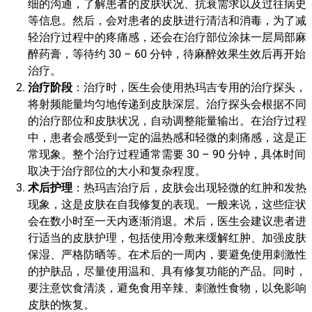
细的沟通，了解患者的皮肤状况、抗衰需求以及过往病史
等信息。然后，会对患者的皮肤进行清洁和消毒，为了减
轻治疗过程中的疼痛感，还会在治疗部位涂抹一层局部麻
醉药膏，等待约 30 – 60 分钟，待麻醉效果生效后再开始
治疗。
治疗阶段
：治疗时，医生会使用热玛吉专用的治疗探头，
将射频能量均匀地传递到皮肤深层。治疗探头会根据不同
的治疗部位和皮肤状况，自动调整能量输出。在治疗过程
中，患者会感受到一定的温热感和轻微的刺痛感，这是正
常现象。整个治疗过程通常需要 30 – 90 分钟，具体时间
取决于治疗部位的大小和复杂程度。
术后护理
：热玛吉治疗后，皮肤会出现轻微的红肿和发热
现象，这是皮肤在自我修复的表现。一般来说，这些症状
会在数小时至一天内逐渐消退。术后，医生会建议患者进
行适当的皮肤护理，包括使用冷敷来缓解红肿、加强皮肤
保湿、严格防晒等。在术后的一周内，要避免使用刺激性
的护肤品，尽量使用温和、具有修复功能的产品。同时，
要注意饮食清淡，避免食用辛辣、刺激性食物，以免影响
皮肤的恢复。