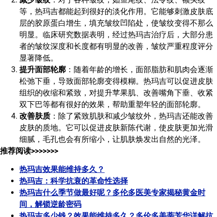
等，热玛吉都能起到很好的淡化作用。它能够刺激皮肤底
层的胶原蛋白增生，填充皱纹凹陷处，使皱纹变得不那么
明显。临床研究数据表明，经过热玛吉治疗后，大部分患
者的皱纹深度和长度都有明显的改善，皱纹严重程度评分
显著降低。
提升面部轮廓
：随着年龄的增长，面部脂肪和肌肉会逐渐
松弛下垂，导致面部轮廓变得模糊。热玛吉可以促进皮肤
组织的收缩和紧致，对提升苹果肌、改善嘴角下垂、收紧
双下巴等都有很好的效果，帮助重塑年轻的面部轮廓。
改善肤质
：除了紧致肌肤和减少皱纹外，热玛吉还能改善
皮肤的质地。它可以促进皮肤新陈代谢，使皮肤更加光滑
细腻，毛孔也会有所缩小，让肌肤焕发出自然的光泽。
推荐阅读>>>>>>>
热玛吉效果能维持多久？
热玛吉：科学抗衰的革命性选择
热玛吉什么季节做最好呢？多伦多医美专家揭秘黄金时
间，解锁逆龄密码
热玛吉多少钱？效果能维持多久？多伦多美蒂芳华详解抗