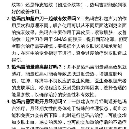
纹等）还是静态皱纹（如法令纹等），热玛吉都能起到很
好的改善作用。
热玛吉加超声刀一起做有效果吗？
：热玛吉和超声刀的作
用层次和原理不同，联合使用可以从不同层面达到更全面
的抗衰效果。热玛吉主要作用于真皮层，紧致肌肤、改善
皱纹；超声刀作用于 SMAS 筋膜层，提升面部轮廓。但两
者联合治疗需要谨慎，要根据个人的皮肤状况和承受能
力，在医生的专业指导下进行，避免过度治疗对皮肤造成
损伤。
热玛吉能量越高越好吗？
：并不是热玛吉能量越高效果就
越好。能量过高可能会导致皮肤过度受热，增加皮肤灼
伤、红肿、疼痛等不良反应的发生风险。医生会根据患者
的皮肤厚度、松弛程度以及耐受能力等因素，选择合适的
能量参数，以确保治疗的安全性和有效性。
热玛吉需要避开月经期吗？
：一般建议在月经期避开热玛
吉治疗。月经期女性的身体处于特殊的生理状态，凝血功
能和免疫力会有所下降，此时进行热玛吉治疗，可能会增
加皮肤出血、感染的风险，也可能会加重治疗后的不适症