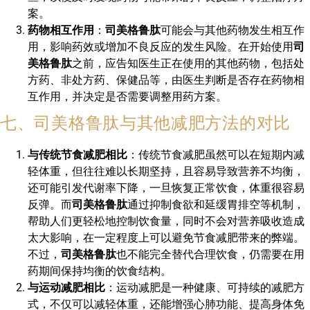
案。
药物相互作用
：
司美格鲁肽
可能会与其他药物发生相互作
用，影响药效或增加不良反应的发生风险。在开始使用
司
美格鲁肽
之前，应告知医生正在使用的其他药物，包括处
方药、非处方药、保健品等，由医生判断是否存在药物相
互作用，并决定是否需要调整用药方案。
七、司美格鲁肽与其他减肥方法的对比
与传统节食减肥相比
：传统节食减肥虽然可以在短期内减
轻体重，但往往难以长期坚持，且容易导致营养不均衡，
还可能引发代谢率下降，一旦恢复正常饮食，体重很容易
反弹。而
司美格鲁肽
通过抑制食欲和延缓胃排空等机制，
帮助人们更轻松地控制饮食量，同时不会对营养吸收造成
太大影响，在一定程度上可以避免节食减肥带来的弊端。
不过，
司美格鲁肽
也不能完全替代合理饮食，仍需要在用
药期间保持均衡的饮食结构。
与运动减肥相比
：运动减肥是一种健康、可持续的减肥方
式，不仅可以减轻体重，还能增强心肺功能、提高身体免