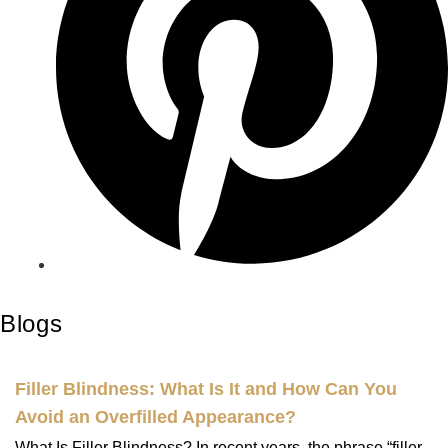
Blogs
Filler Blindness: What Is It and How Can You
Avoid an Overfilled Appearance?
What Is Filler Blindness? In recent years, the phrase “filler