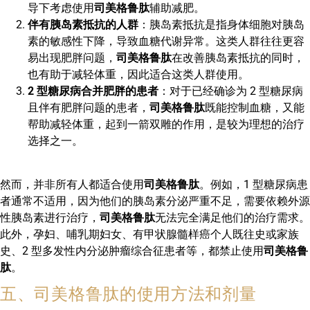
导下考虑使用
司美格鲁肽
辅助减肥。
伴有胰岛素抵抗的人群
：胰岛素抵抗是指身体细胞对胰岛
素的敏感性下降，导致血糖代谢异常。这类人群往往更容
易出现肥胖问题，
司美格鲁肽
在改善胰岛素抵抗的同时，
也有助于减轻体重，因此适合这类人群使用。
2 型糖尿病合并肥胖的患者
：对于已经确诊为 2 型糖尿病
且伴有肥胖问题的患者，
司美格鲁肽
既能控制血糖，又能
帮助减轻体重，起到一箭双雕的作用，是较为理想的治疗
选择之一。
然而，并非所有人都适合使用
司美格鲁肽
。例如，1 型糖尿病患
者通常不适用，因为他们的胰岛素分泌严重不足，需要依赖外源
性胰岛素进行治疗，
司美格鲁肽
无法完全满足他们的治疗需求。
此外，孕妇、哺乳期妇女、有甲状腺髓样癌个人既往史或家族
史、2 型多发性内分泌肿瘤综合征患者等，都禁止使用
司美格鲁
肽
。
五、司美格鲁肽的使用方法和剂量