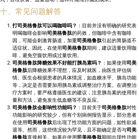
十、常见问题解答
打司美格鲁肽可以喝咖啡吗？
：目前并没有明确的研究表
明喝咖啡会影响
司美格鲁肽
的药效，但咖啡中含有咖啡
因，可能会刺激胃肠道，加重
司美格鲁肽
引起的胃肠道不
适症状。因此，在使用
司美格鲁肽
期间，建议适量饮用咖
啡，避免空腹饮用或过量饮用。
司美格鲁肽降糖效果不好能打胰岛素吗？
：如果使用
司美
格鲁肽
后降糖效果不理想，应及时就医，由医生评估病
情。医生会根据患者的具体情况，如血糖水平、胰岛功能
等，决定是否需要加用胰岛素或调整治疗方案。在调整治
疗方案时，要严格遵循医生的建议，注意胰岛素的使用剂
量和方法，避免发生低血糖等不良反应。
司美格鲁肽会影响性功能吗？
：目前关于
司美格鲁肽
对性
功能影响的研究较少，但有个别病例报告显示，部分患者
在使用
司美格鲁肽
后出现了性功能方面的问题，如性欲减
退等。然而，这些情况较为罕见，且不能确定是否与
司美
格鲁肽
直接相关。如果在使用
司美格鲁肽
期间出现性功能