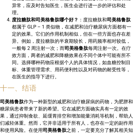
异常，应及时告知医生，医生会进行进一步的评估和处
理。
度拉糖肽和司美格鲁肽哪个好？
：度拉糖肽和
司美格鲁肽
都属于 GLP – 1 类似物，在减肥和治疗糖尿病方面都有一
定的效果。它们的作用机制相似，但在一些方面也存在差
异。例如，度拉糖肽的半衰期较长，用药频率相对较低，
一般每 2 周注射一次；而
司美格鲁肽
每周注射一次。在疗
效方面，两者的减肥和降糖效果在不同个体中可能有所不
同。选择哪种药物应根据个人的具体情况，如血糖控制目
标、体重管理需求、用药便利性以及对药物的耐受性等，
在医生的指导下进行。
十一、结语
司美格鲁肽
作为一种新型的减肥和治疗糖尿病的药物，为肥胖和
糖尿病患者带来了新的希望。它在减肥方面确实具有一定的效
果，通过抑制食欲、延缓胃排空和增加能量消耗等机制，帮助人
们减轻体重。然而，它并非适用于所有人，也存在一定的副作用
和使用风险。在使用
司美格鲁肽
之前，一定要充分了解其相关知