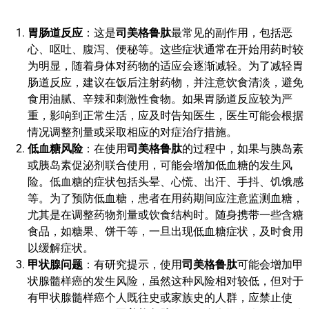
胃肠道反应
：这是
司美格鲁肽
最常见的副作用，包括恶
心、呕吐、腹泻、便秘等。这些症状通常在开始用药时较
为明显，随着身体对药物的适应会逐渐减轻。为了减轻胃
肠道反应，建议在饭后注射药物，并注意饮食清淡，避免
食用油腻、辛辣和刺激性食物。如果胃肠道反应较为严
重，影响到正常生活，应及时告知医生，医生可能会根据
情况调整剂量或采取相应的对症治疗措施。
低血糖风险
：在使用
司美格鲁肽
的过程中，如果与胰岛素
或胰岛素促泌剂联合使用，可能会增加低血糖的发生风
险。低血糖的症状包括头晕、心慌、出汗、手抖、饥饿感
等。为了预防低血糖，患者在用药期间应注意监测血糖，
尤其是在调整药物剂量或饮食结构时。随身携带一些含糖
食品，如糖果、饼干等，一旦出现低血糖症状，及时食用
以缓解症状。
甲状腺问题
：有研究提示，使用
司美格鲁肽
可能会增加甲
状腺髓样癌的发生风险，虽然这种风险相对较低，但对于
有甲状腺髓样癌个人既往史或家族史的人群，应禁止使