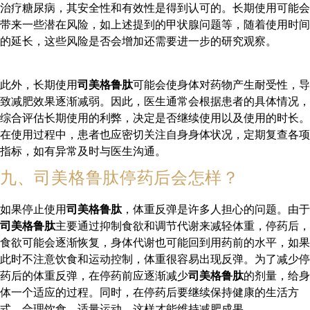
治疗糖尿病，其安全性和有效性是得到认可的。长期使用可能会
带来一些潜在风险，如上述提到的甲状腺问题等，随着使用时间
的延长，这些风险是否会增加还需要进一步的研究观察。
此外，长期使用
司美格鲁肽
可能会使身体对药物产生耐受性，导
致减肥效果逐渐减弱。因此，医生通常会根据患者的具体情况，
综合评估长期使用的利弊，决定是否继续使用以及使用的时长。
在使用过程中，患者也应密切关注自身身体状况，定期复查各项
指标，如有异常及时与医生沟通。
九、司美格鲁肽停药后会怎样？
如果停止使用
司美格鲁肽
，体重反弹是许多人担心的问题。由于
司美格鲁肽
主要通过抑制食欲和调节代谢来减轻体重，停药后，
食欲可能会逐渐恢复，身体代谢也可能回到用药前的水平，如果
此时不注意饮食和运动控制，体重很容易出现反弹。为了减少停
药后的体重反弹，在停药前应逐渐减少
司美格鲁肽
的剂量，给身
体一个适应的过程。同时，在停药后要继续保持健康的生活方
式，合理饮食、适量运动，这样才能维持减肥成果。