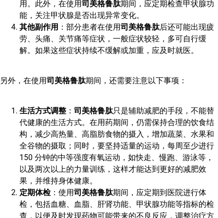
用。此外，在使用
司美格鲁肽
期间，应定期检查甲状腺功
能，关注甲状腺是否出现异常变化。
其他副作用
：部分患者在使用
司美格鲁肽
后还可能出现疲
劳、头痛、关节痛等症状，一般症状较轻，多可自行缓
解。如果这些症状持续不缓解或加重，应及时就医。
另外，在使用
司美格鲁肽
期间，还需要注意以下事项：
生活方式调整
：
司美格鲁肽
只是辅助减肥的手段，不能替
代健康的生活方式。在用药期间，仍需保持合理的饮食结
构，减少高热量、高脂肪食物的摄入，增加蔬菜、水果和
全谷物的摄取；同时，要坚持适量的运动，每周至少进行
150 分钟的中等强度有氧运动，如快走、慢跑、游泳等，
以及两次以上的力量训练，这样才能达到更好的减肥效
果，并维持身体健康。
定期体检
：使用
司美格鲁肽
期间，应定期到医院进行体
检，包括血糖、血脂、肝肾功能、甲状腺功能等指标的检
查，以便及时发现药物可能带来的不良反应，调整治疗方