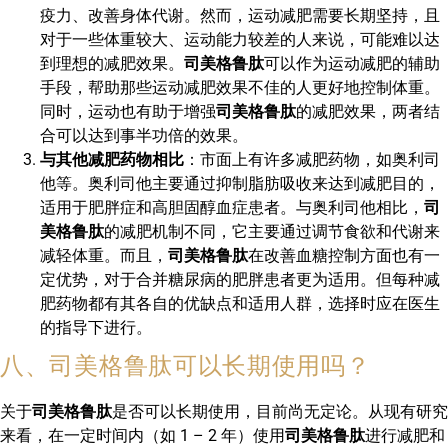
疫力、改善身体代谢。然而，运动减肥需要长期坚持，且
对于一些体重较大、运动能力较差的人来说，可能难以达
到理想的减肥效果。
司美格鲁肽
可以作为运动减肥的辅助
手段，帮助那些运动减肥效果不佳的人更好地控制体重。
同时，运动也有助于增强
司美格鲁肽
的减肥效果，两者结
合可以达到事半功倍的效果。
与其他减肥药物相比
：市面上有许多减肥药物，如奥利司
他等。奥利司他主要通过抑制脂肪吸收来达到减肥目的，
适用于肥胖症和高胆固醇血症患者。与奥利司他相比，
司
美格鲁肽
的减肥机制不同，它主要通过调节食欲和代谢来
减轻体重。而且，
司美格鲁肽
在改善血糖控制方面也有一
定优势，对于合并糖尿病的肥胖患者更为适用。但每种减
肥药物都有其各自的优缺点和适用人群，选择时应在医生
的指导下进行。
八、司美格鲁肽可以长期使用吗？
关于
司美格鲁肽
是否可以长期使用，目前尚无定论。从现有研究
来看，在一定时间内（如 1 – 2 年）使用
司美格鲁肽
进行减肥和