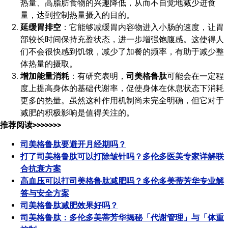
热量、高脂肪食物的兴趣降低，从而不自觉地减少进食
量，达到控制热量摄入的目的。
延缓胃排空
：它能够减缓胃内容物进入小肠的速度，让胃
部较长时间保持充盈状态，进一步增强饱腹感。这使得人
们不会很快感到饥饿，减少了加餐的频率，有助于减少整
体热量的摄取。
增加能量消耗
：有研究表明，
司美格鲁肽
可能会在一定程
度上提高身体的基础代谢率，促使身体在休息状态下消耗
更多的热量。虽然这种作用机制尚未完全明确，但它对于
减肥的积极影响是值得关注的。
推荐阅读>>>>>>>
司美格鲁肽要避开月经期吗？
打了司美格鲁肽可以打除皱针吗？多伦多医美专家详解联
合抗衰方案
高血压可以打司美格鲁肽减肥吗？多伦多美蒂芳华专业解
答与安全方案
司美格鲁肽减肥效果好吗？
司美格鲁肽：多伦多美蒂芳华揭秘「代谢管理」与「体重