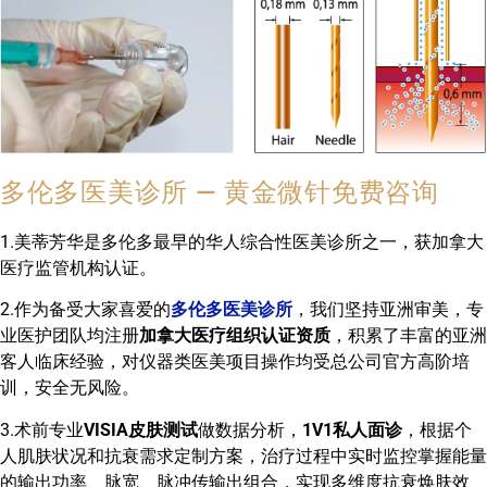
多伦多医美诊所 — 黄金微针免费咨询
1.美蒂芳华是多伦多最早的华人综合性医美诊所之一，获加拿大
医疗监管机构认证。
2.作为备受大家喜爱的
多伦多医美诊所
，我们坚持亚洲审美，专
业医护团队均注册
加拿大医疗组织认证资质
，积累了丰富的亚洲
客人临床经验，对仪器类医美项目操作均受总公司官方高阶培
训，安全无风险。
3.术前专业
VISIA皮肤测试
做数据分析，
1V1私人面诊
，根据个
人肌肤状况和抗衰需求定制方案，治疗过程中实时监控掌握能量
的输出功率、脉宽、脉冲传输出组合，实现多维度抗衰焕肤效