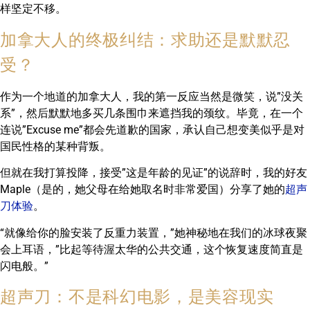
样坚定不移。
加拿大人的终极纠结：求助还是默默忍
受？
作为一个地道的加拿大人，我的第一反应当然是微笑，说”没关
系”，然后默默地多买几条围巾来遮挡我的颈纹。毕竟，在一个
连说”Excuse me”都会先道歉的国家，承认自己想变美似乎是对
国民性格的某种背叛。
但就在我打算投降，接受”这是年龄的见证”的说辞时，我的好友
Maple（是的，她父母在给她取名时非常爱国）分享了她的
超声
刀体验
。
“就像给你的脸安装了反重力装置，”她神秘地在我们的冰球夜聚
会上耳语，”比起等待渥太华的公共交通，这个恢复速度简直是
闪电般。”
超声刀：不是科幻电影，是美容现实