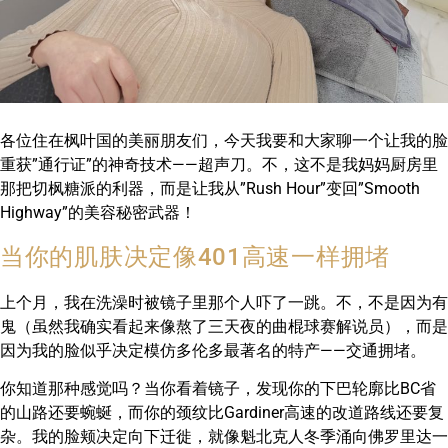
各位住在枫叶国的美丽朋友们，今天我要和大家聊一个让我的脸
重获”通行证”的神奇技术——超声刀。不，这不是我妈妈厨房里
那把切枫糖派的利器，而是让我从”Rush Hour”变回”Smooth
Highway”的美容秘密武器！
当你的肌肤决定像401高速一样拥堵
上个月，我在洗澡时被镜子里那个人吓了一跳。不，不是因为有
鬼（虽然我确实看起来像熬了三天夜的曲棍球赛解说员），而是
因为我的脸似乎决定模仿多伦多最著名的特产——交通拥堵。
你知道那种感觉吗？当你看着镜子，发现你的下巴轮廓比BC省
的山路还要蜿蜒，而你的颈纹比Gardiner高速的改道路线还要复
杂。我的脸颊决定向下迁徙，就像魁北克人冬季涌向佛罗里达一