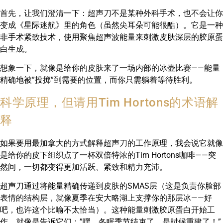
首先，让我们澄清一下：超声刀不是某种外科手术，也不会让你
变成《星际迷航》里的角色（虽然尖耳朵可能很酷）。它是一种
非手术紧致技术，使用聚焦超声波能量来刺激皮肤深层的胶原蛋
白生成。
想象一下，就像是给你的皮肤来了一场内部的冰壶比赛——能量
精确地被”投掷”到需要的位置，而你只需躺着等待胜利。
科学原理，但请用Tim Hortons的术语解
释
如果要用最加拿大的方式解释超声刀的工作原理，我会说它就像
是给你的皮下组织点了一杯双倍特浓的Tim Hortons咖啡——突
然间，一切都变得更加活跃、紧致和精力充沛。
超声刀通过将能量精确传递到皮肤的SMAS层（这是负责你脸部
表情的结构层，就像夏季在安大略湖上支撑你的那层冰——好
吧，也许这个比喻不太恰当）。这种能量刺激胶原蛋白开始工
作，就像是告诉它们：”嘿，冬眠季节结束了，是时候重建了！”