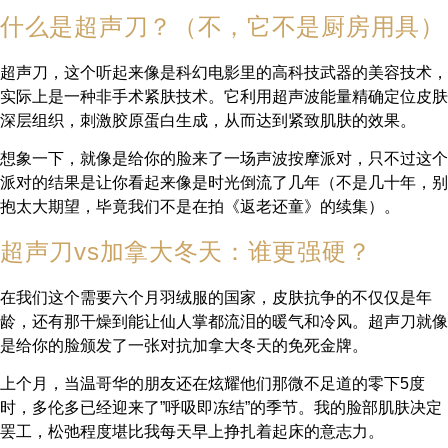
什么是超声刀？（不，它不是厨房用具）
超声刀，这个听起来像是科幻电影里的高科技武器的美容技术，
实际上是一种非手术紧肤技术。它利用超声波能量精确定位皮肤
深层组织，刺激胶原蛋白生成，从而达到紧致肌肤的效果。
想象一下，就像是给你的脸来了一场声波按摩派对，只不过这个
派对的结果是让你看起来像是时光倒流了几年（不是几十年，别
抱太大期望，毕竟我们不是在拍《返老还童》的续集）。
超声刀vs加拿大冬天：谁更强硬？
在我们这个需要六个月羽绒服的国家，皮肤抗争的不仅仅是年
龄，还有那干燥到能让仙人掌都流泪的暖气和冷风。超声刀就像
是给你的脸颁发了一张对抗加拿大冬天的免死金牌。
上个月，当温哥华的朋友还在炫耀他们那微不足道的零下5度
时，多伦多已经迎来了”呼吸即冻结”的季节。我的脸部肌肤决定
罢工，松弛程度堪比我每天早上挣扎着起床的意志力。