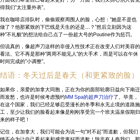
得我们”太注重外表”。
我在咖啡店排队时，偷偷观察周围人的脸，心想：”她是不是也
做了？他那紧致的下巴线是天生的还是…？”然后立刻因为这
种”不礼貌”的想法给自己点了一份超大号的Poutine作为惩罚。
但说真的，像超声刀这样的非侵入性技术正在改变人们对美容的
看法。它不再是那种”两周不能见人”的大手术，而是可以在午休
时间完成的”小调整”。
结语：冬天过后是春天（和更紧致的脸）
如果你，亲爱的加拿大同胞，正在为你的面部轮廓日益向下南迁
而发愁，也许是时候考虑预约
MM Spa的超声刀治疗
了。毕竟，
在这个国家，我们已经足够忍受漫长的冬季和永无止境的道路施
工，至少让我们的脸看起来像是刚刚享受完一个班夫温泉假期归
来的样子吧！
记住，在加拿大，我们可能会为说一句”对不起”而道歉，但我们
绝不会为让自己看起来和感觉更好而道歉！除非有人夸我们，那