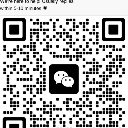
We’re here to help! Usually replies
within 5-10 minutes 💗