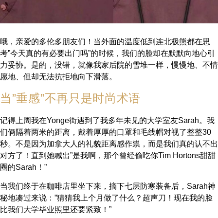
哦，亲爱的多伦多朋友们！当外面的温度低到连北极熊都在思
考”今天真的有必要出门吗”的时候，我们的脸却在默默向地心引
力妥协。是的，没错，就像我家后院的雪堆一样，慢慢地、不情
愿地、但却无法抗拒地向下滑落。
当”垂感”不再只是时尚术语
记得上周我在Yonge街遇到了我多年未见的大学室友Sarah。我
们俩隔着两米的距离，戴着厚厚的口罩和毛线帽对视了整整30
秒。不是因为加拿大人的礼貌距离感作祟，而是我们真的认不出
对方了！直到她喊出”是我啊，那个曾经偷吃你Tim Hortons甜甜
圈的Sarah！”
当我们终于在咖啡店里坐下来，摘下七层防寒装备后，Sarah神
秘地凑过来说：”猜猜我上个月做了什么？超声刀！现在我的脸
比我们大学毕业照里还要紧致！”