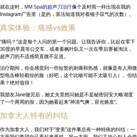
就在这时，
MM Spa的超声刀治疗
像个及时雨一样出现在我的
Instagram广告里（是的，算法知道我对着镜子叹气的次数）。
真实体验：痛感vs效果
“痛吗？”这是每个人问的第一个问题。让我告诉你，比起在零下
30度的早晨等公交车，或者看枫叶队又一次在季后赛被淘汰，
超声刀的不适感简直微不足道。
治疗期间，你会感觉到一些短暂的刺痛和热感，就像是有人用微
型电击棒轻戳你的脸（好吧，这个比喻可能不太吸引人）。但结
果？绝对值得！
我朋友Jane做完后，她丈夫竟然问她是不是秘密回安大略湖度
了一个两周的假，因为她看起来”神清气爽，容光焕发”。
加拿大人特有的纠结
作为加拿大人，我们对于”变美”这件事总有一种特殊的纠结：一
方面我们希望自己看起来更好，另一方面，我们又担心别人会觉