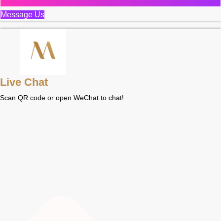
Message Us
Live Chat
Scan QR code or open WeChat to chat!