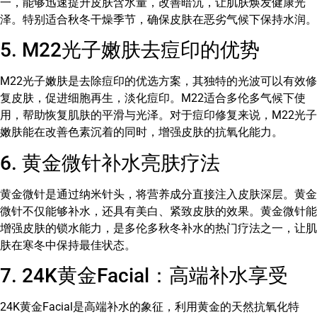
一，能够迅速提升皮肤含水量，改善暗沉，让肌肤焕发健康光
泽。特别适合秋冬干燥季节，确保皮肤在恶劣气候下保持水润。
5. M22光子嫩肤去痘印的优势
M22光子嫩肤是去除痘印的优选方案，其独特的光波可以有效修
复皮肤，促进细胞再生，淡化痘印。M22适合多伦多气候下使
用，帮助恢复肌肤的平滑与光泽。对于痘印修复来说，M22光子
嫩肤能在改善色素沉着的同时，增强皮肤的抗氧化能力。
6. 黄金微针补水亮肤疗法
黄金微针是通过纳米针头，将营养成分直接注入皮肤深层。黄金
微针不仅能够补水，还具有美白、紧致皮肤的效果。黄金微针能
增强皮肤的锁水能力，是多伦多秋冬补水的热门疗法之一，让肌
肤在寒冬中保持最佳状态。
7. 24K黄金Facial：高端补水享受
24K黄金Facial是高端补水的象征，利用黄金的天然抗氧化特