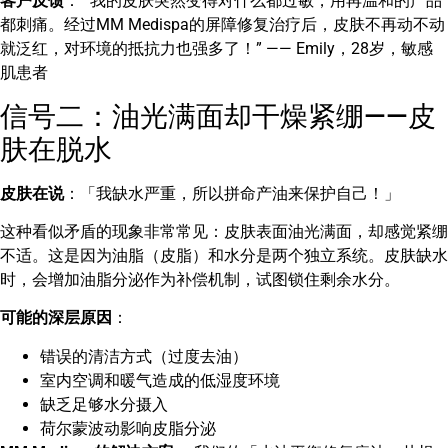
客户反馈
： “我的皮肤突然变得对什么都过敏，用再温和的产品
都刺痛。经过MM Medispa的屏障修复治疗后，皮肤不再动不动
就泛红，对环境的抵抗力也强多了！” —— Emily，28岁，敏感
肌患者
信号二：油光满面却干燥紧绷——皮
肤在脱水
皮肤在说
：「我缺水严重，所以拼命产油来保护自己！」
这种看似矛盾的现象非常常见：皮肤表面油光满面，却感觉紧绷
不适。这是因为油脂（皮脂）和水分是两个独立系统。皮肤缺水
时，会增加油脂分泌作为补偿机制，试图锁住剩余水分。
可能的深层原因
：
错误的清洁方式（过度去油）
室内空调和暖气造成的低湿度环境
缺乏足够水分摄入
荷尔蒙波动影响皮脂分泌