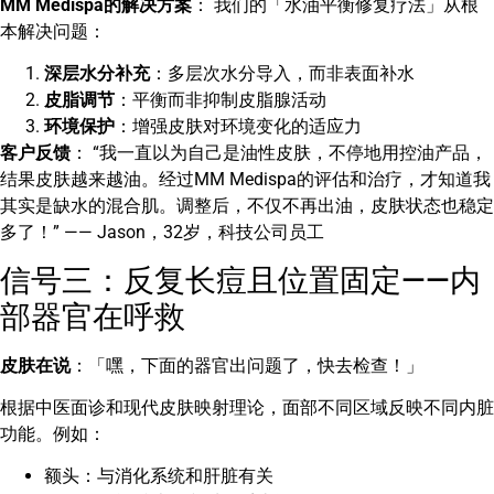
MM Medispa的解决方案
： 我们的「水油平衡修复疗法」从根
本解决问题：
深层水分补充
：多层次水分导入，而非表面补水
皮脂调节
：平衡而非抑制皮脂腺活动
环境保护
：增强皮肤对环境变化的适应力
客户反馈
： “我一直以为自己是油性皮肤，不停地用控油产品，
结果皮肤越来越油。经过MM Medispa的评估和治疗，才知道我
其实是缺水的混合肌。调整后，不仅不再出油，皮肤状态也稳定
多了！” —— Jason，32岁，科技公司员工
信号三：反复长痘且位置固定——内
部器官在呼救
皮肤在说
：「嘿，下面的器官出问题了，快去检查！」
根据中医面诊和现代皮肤映射理论，面部不同区域反映不同内脏
功能。例如：
额头：与消化系统和肝脏有关