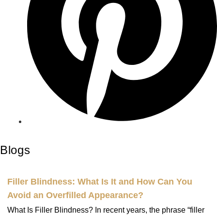
Blogs
Filler Blindness: What Is It and How Can You
Avoid an Overfilled Appearance?
What Is Filler Blindness? In recent years, the phrase “filler