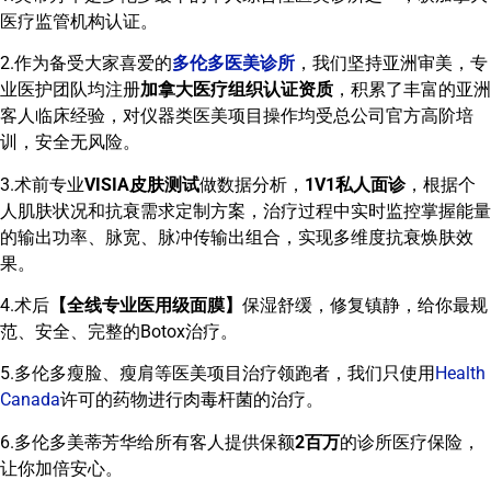
医疗监管机构认证。
2.作为备受大家喜爱的
多伦多医美诊所
，我们坚持亚洲审美，专
业医护团队均注册
加拿大医疗组织认证资质
，积累了丰富的亚洲
客人临床经验，对仪器类医美项目操作均受总公司官方高阶培
训，安全无风险。
3.术前专业
VISIA皮肤测试
做数据分析，
1V1私人面诊
，根据个
人肌肤状况和抗衰需求定制方案，治疗过程中实时监控掌握能量
的输出功率、脉宽、脉冲传输出组合，实现多维度抗衰焕肤效
果。
4.术后
【全线专业医用级面膜】
保湿舒缓，修复镇静，给你最规
范、安全、完整的Botox治疗。
5.多伦多瘦脸、瘦肩等医美项目治疗领跑者，我们只使用
Health
Canada
许可的药物进行肉毒杆菌的治疗。
6.多伦多美蒂芳华给所有客人提供保额
2百万
的诊所医疗保险，
让你加倍安心。