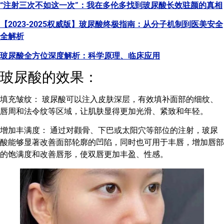
“注射三次不如这一次”：我在多伦多找到玻尿酸长效驻颜的真相
【2023-2025权威版】玻尿酸终极指南：从分子机制到医美安全
全解析
玻尿酸全方位深度解析：科学原理、临床应用
玻尿酸的效果：
填充皱纹： 玻尿酸可以注入皮肤深层，有效填补面部的细纹、
唇周和法令纹等区域，让肌肤显得更加光滑、紧致和年轻。
增加丰满度： 通过对颧骨、下巴或太阳穴等部位的注射，玻尿
酸能够显著改善面部轮廓的凹陷，同时也可用于丰唇，增加唇部
的饱满度和改善唇形，使双唇更加丰盈、性感。