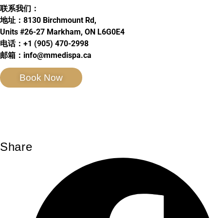
联系我们：
地址：8130 Birchmount Rd,
Units #26-27 Markham, ON L6G0E4
电话：+1 (905) 470-2998
邮箱：info@mmedispa.ca
Book Now
Share