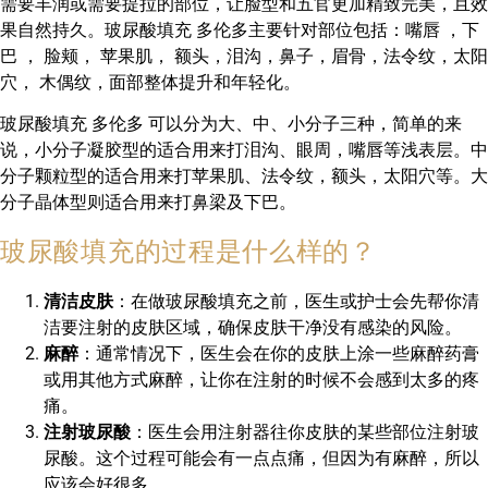
需要丰润或需要提拉的部位，让脸型和五官更加精致完美，且效
果自然持久。玻尿酸填充 多伦多主要针对部位包括：嘴唇 ，下
巴 ， 脸颊， 苹果肌， 额头，泪沟，鼻子，眉骨，法令纹，太阳
穴， 木偶纹，面部整体提升和年轻化。
玻尿酸填充 多伦多 可以分为大、中、小分子三种，简单的来
说，小分子凝胶型的适合用来打泪沟、眼周，嘴唇等浅表层。中
分子颗粒型的适合用来打苹果肌、法令纹，额头，太阳穴等。大
分子晶体型则适合用来打鼻梁及下巴。
玻尿酸填充的过程是什么样的？
清洁皮肤
：在做玻尿酸填充之前，医生或护士会先帮你清
洁要注射的皮肤区域，确保皮肤干净没有感染的风险。
麻醉
：通常情况下，医生会在你的皮肤上涂一些麻醉药膏
或用其他方式麻醉，让你在注射的时候不会感到太多的疼
痛。
注射玻尿酸
：医生会用注射器往你皮肤的某些部位注射玻
尿酸。这个过程可能会有一点点痛，但因为有麻醉，所以
应该会好很多。