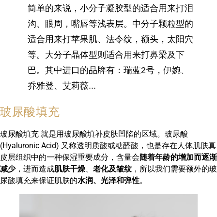
简单的来说，小分子凝胶型的适合用来打泪
沟、眼周，嘴唇等浅表层。中分子颗粒型的
适合用来打苹果肌、法令纹，额头，太阳穴
等。大分子晶体型则适合用来打鼻梁及下
巴。其中进口的品牌有：瑞蓝2号，伊婉、
乔雅登、艾莉薇...
玻尿酸填充
玻尿酸填充 就是用玻尿酸填补皮肤凹陷的区域。玻尿酸
(Hyaluronic Acid) 又称透明质酸或糖醛酸，也是存在人体肌肤真
皮层组织中的一种保湿重要成分，含量会
随着年龄的增加而逐渐
减少
，进而造成
肌肤干燥
、
老化及皱纹
，所以我们需要额外的玻
尿酸填充来保证肌肤的
水润、光泽和弹性
。