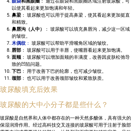
眼袋
和黑眼圈
： 通过在眼袋和黑眼圈区域注射玻尿酸，可
以使其看起来更加饱满和年轻。
鼻梁
： 玻尿酸也可以用于提高鼻梁，使其看起来更加挺直
和精致。
鼻唇沟（人中）
： 玻尿酸可以填充鼻唇沟，减少这一区域
的皱纹。
木偶纹
：
玻尿酸可以帮助平滑嘴角区域的皱纹。
唇部
： 玻尿酸可以用于丰唇，使嘴唇看起来更加饱满。
面颊
： 玻尿酸可以增加面颊的丰满度，改善因皮肤松弛导
致的凹陷问题。
下巴
： 用于改善下巴的轮廓，也可减少皱纹。
颈部
： 也可以用于改善颈部皱纹和紧致肤质。
玻尿酸填充后效果
玻尿酸的大中小分子都是些什么？
玻尿酸是自然界和人体中都存在的一种天然多醣体，具有强大的
保湿润滑作用。经过高科技交叉连接的玻尿酸可用于注射于脸部