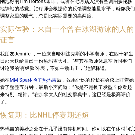
刚泡好的Tim Hortons咖啡，或者在七月踏入没有空调的多伦多
地铁站的感觉。治疗师会根据你的反馈调整能量水平，就像我们
调整家里的暖气，总是比实际需要的高两度。
实际体验：来自一个曾在冰湖游泳的人的
证言
我朋友Jennifer，一位来自哈利法克斯的小学老师，在四十岁生
日那天送给自己一份热玛吉大礼。”与其在教师休息室听同事们
讨论我的’有经验’外表，不如主动出击，”她解释道。
她在
MM Spa体验了热玛吉
后，效果让她的校长在会议上盯着她
看了整整五分钟，最后小声问道：”你是不是换了发型？你看起
来特别…精神。”在加拿大人的社交辞典中，这已经是极高评价
了。
恢复期：比NHL停赛期还短
热玛吉的美妙之处在于几乎没有停机时间。你可以在午休时间完