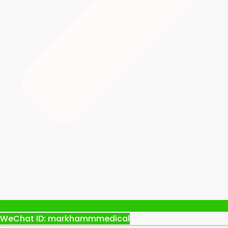
WeChat ID: markhammmedical