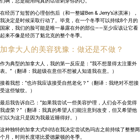
们啊，总是能用纯真的话语刺穿你的心。
在经历了短暂的心理创伤后（和一整罐Ben & Jerry’s冰淇淋），
我决定是时候采取行动了。毕竟，在一个冬季可以持续8个月的
国家，我们的脸可能是唯一暴露在外的部位——至少应该让它看
起来不像是经历了魁北克的整个冬季。
加拿大人的美容犹豫：做还是不做？
作为典型的加拿大人，我的第一反应是：”我不想显得太注重外
表。”（翻译：我超级在意但不想被人知道我在意。）
接着我想：”也许我应该接受自然老化？”（翻译：我绝对不想接
受这些皱纹。）
最后我告诉自己：”如果我尝试一些美容护理，人们会不会觉得
我虚荣？”（翻译：我真的希望人们能注意到改变，但又希望他
们以为这只是因为我最近睡得好。）
这种独特的加拿大式纠结在我决定尝试热玛吉之前持续了整整两
个月，时间长度堪比爱德蒙顿的冬季。