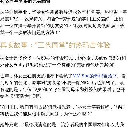
4. 效率与务实的完美结合
从学业到事业，华裔女性常被教导追求效率和务实。热玛吉一年
只需1-2次，效果持久，符合”一劳永逸”的实用主义偏好。正如
我一位在温哥华开餐馆的朋友说的：”我没时间每周做面膜，给
我一个一次解决问题的方法！”
真实故事：”三代同堂”的热玛吉体验
林女士是多伦多一位60岁的华裔移民，她的女儿Cathy (38岁)和
外孙女Emily (19岁)构成了一个有趣的”美容跨代研究案例”。
去年，林女士在朋友的推荐下尝试了
MM Spa的热玛吉治疗
。看
到母亲的变化，原本对”抗衰老”不屑一顾的Cathy也预约了。最
有趣的是，年仅19岁的Emily在看到母亲和外婆的效果后，也开
始考虑”预防性护理”。
“在中国，我们有句古话’树老根先老’，”林女士笑着解释，”现在
科技让我们能从根本解决问题，为什么不呢？”
她补充道：”最令我满意的是，治疗后我的中国朋友们都以为我