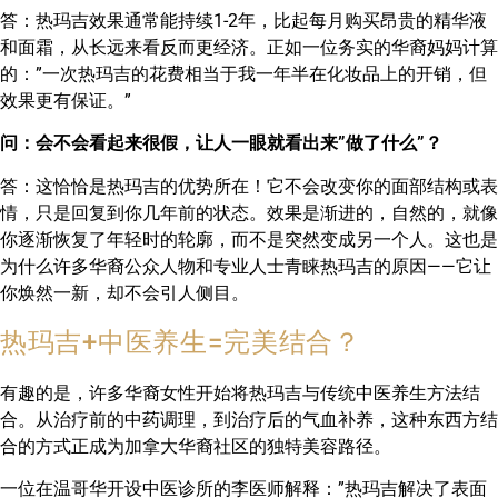
答：热玛吉效果通常能持续1-2年，比起每月购买昂贵的精华液
和面霜，从长远来看反而更经济。正如一位务实的华裔妈妈计算
的：”一次热玛吉的花费相当于我一年半在化妆品上的开销，但
效果更有保证。”
问：会不会看起来很假，让人一眼就看出来”做了什么”？
答：这恰恰是热玛吉的优势所在！它不会改变你的面部结构或表
情，只是回复到你几年前的状态。效果是渐进的，自然的，就像
你逐渐恢复了年轻时的轮廓，而不是突然变成另一个人。这也是
为什么许多华裔公众人物和专业人士青睐热玛吉的原因——它让
你焕然一新，却不会引人侧目。
热玛吉+中医养生=完美结合？
有趣的是，许多华裔女性开始将热玛吉与传统中医养生方法结
合。从治疗前的中药调理，到治疗后的气血补养，这种东西方结
合的方式正成为加拿大华裔社区的独特美容路径。
一位在温哥华开设中医诊所的李医师解释：”热玛吉解决了表面