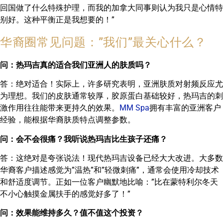
回国做了什么特殊护理，而我的加拿大同事则认为我只是心情特
别好。这种平衡正是我想要的！”
华裔圈常见问题：”我们”最关心什么？
问：热玛吉真的适合我们亚洲人的肤质吗？
答：绝对适合！实际上，许多研究表明，亚洲肤质对射频反应尤
为理想。我们的皮肤通常较厚，胶原蛋白基础较好，热玛吉的刺
激作用往往能带来更持久的效果。
MM Spa
拥有丰富的亚洲客户
经验，能根据华裔肤质特点调整参数。
问：会不会很痛？我听说热玛吉比生孩子还痛？
答：这绝对是夸张说法！现代热玛吉设备已经大大改进。大多数
华裔客户描述感觉为”温热”和”轻微刺痛”，通常会使用冷却技术
和舒适度调节。正如一位客户幽默地比喻：”比在蒙特利尔冬天
不小心触摸金属扶手的感觉好多了！”
问：效果能维持多久？值不值这个投资？