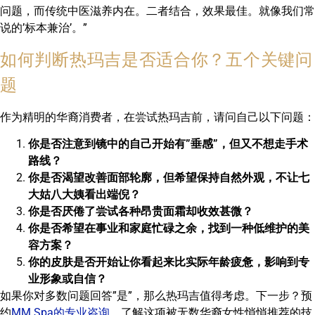
问题，而传统中医滋养内在。二者结合，效果最佳。就像我们常
说的’标本兼治’。”
如何判断热玛吉是否适合你？五个关键问
题
作为精明的华裔消费者，在尝试热玛吉前，请问自己以下问题：
你是否注意到镜中的自己开始有”垂感”，但又不想走手术
路线？
你是否渴望改善面部轮廓，但希望保持自然外观，不让七
大姑八大姨看出端倪？
你是否厌倦了尝试各种昂贵面霜却收效甚微？
你是否希望在事业和家庭忙碌之余，找到一种低维护的美
容方案？
你的皮肤是否开始让你看起来比实际年龄疲惫，影响到专
业形象或自信？
如果你对多数问题回答”是”，那么热玛吉值得考虑。下一步？预
约
MM Spa的专业咨询
，了解这项被无数华裔女性悄悄推荐的技