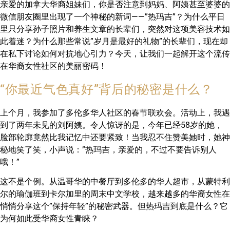
亲爱的加拿大华裔姐妹们，你是否注意到妈妈、阿姨甚至婆婆的
微信朋友圈里出现了一个神秘的新词——”热玛吉”？为什么平日
里只分享孙子照片和养生文章的长辈们，突然对这项美容技术如
此着迷？为什么那些常说”岁月是最好的礼物”的长辈们，现在却
在私下讨论如何对抗地心引力？今天，让我们一起解开这个流传
在华裔女性社区的美丽密码！
“你最近气色真好”背后的秘密是什么？
上个月，我参加了多伦多华人社区的春节联欢会。活动上，我遇
到了两年未见的刘阿姨。令人惊讶的是，今年已经58岁的她，
脸部轮廓竟然比我记忆中还要紧致！当我忍不住赞美她时，她神
秘地笑了笑，小声说：”热玛吉，亲爱的，不过不要告诉别人
哦！”
这不是个例。从温哥华的中餐厅到多伦多的华人超市，从蒙特利
尔的瑜伽班到卡尔加里的周末中文学校，越来越多的华裔女性在
悄悄分享这个”保持年轻”的秘密武器。但热玛吉到底是什么？它
为何如此受华裔女性青睐？