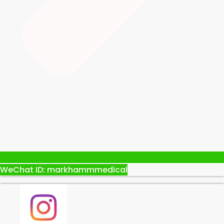
WeChat ID: markhammmedical