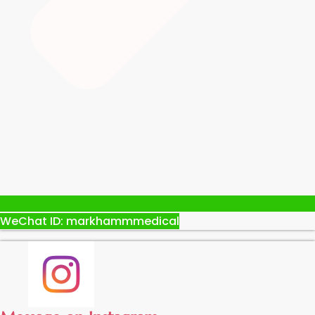
WeChat ID: markhammmedical