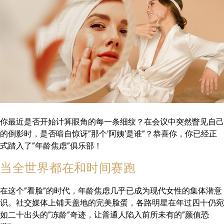
你最近是否开始计算眼角的每一条细纹？在会议中突然瞥见自己
的倒影时，是否暗自惊讶”那个’阿姨’是谁”？恭喜你，你已经正
式踏入了”年龄焦虑”俱乐部！
当全世界都在和时间赛跑
在这个”看脸”的时代，年龄焦虑几乎已成为现代女性的集体潜意
识。社交媒体上铺天盖地的完美脸蛋，各路明星在年过四十仍宛
如二十出头的”冻龄”奇迹，让普通人陷入前所未有的”颜值恐