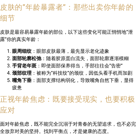
皮肤的”年龄暴露者”：那些出卖你年龄的
细节
皮肤是最容易暴露年龄的部位，以下这些变化可能正悄悄地”泄
露”你的真实年龄：
眼周细纹
：眼部皮肤最薄，最先显示老化迹象
面部轮廓松弛
：随着胶原蛋白流失，面部轮廓逐渐模糊
手背老年斑
：即使面部保养得当，手部往往会”告密”
颈部纹理
：被称为”科技纹”的颈纹，因低头看手机而加剧
嘴角下垂
：面部支撑结构弱化，导致嘴角自然下垂，显得
疲惫
正视年龄焦虑：既要接受现实，也要积极
应对
面对年龄焦虑，既不能完全沉溺于对青春的无望追求，也不必完
全放弃对美的坚持。找到平衡点，才是健康的态度。