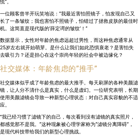
慌”。
一位顾客曾半开玩笑地说：”我最近害怕照镜子，怕发现自己又
长了一条皱纹；我也害怕不照镜子，怕错过了拯救皮肤的最佳时
机。这简直是现代版的’薛定谔的皱纹’！”
数据显示，女性对年龄的焦虑远超过男性，而这种焦虑通常从
25岁左右就开始萌芽。是什么让我们如此恐惧衰老？是害怕失
去吸引力？还是担心在这个崇尚年轻的社会中被边缘化？
社交媒体：年龄焦虑的”推手”
社交媒体似乎成了年龄焦虑的最大推手。每天刷屏的各种美颜滤
镜，让人分不清什么是真实，什么是虚幻。一位研究表明，长期
使用美颜滤镜会导致一种新型心理状态：对自己真实容貌的不适
应。
“我已经习惯了滤镜下的自己，每次看到没有滤镜的真实照片，
都感觉那不是我。”这种现象被心理学家称为”滤镜分离障碍”，
是现代科技带给我们的新型心理挑战。