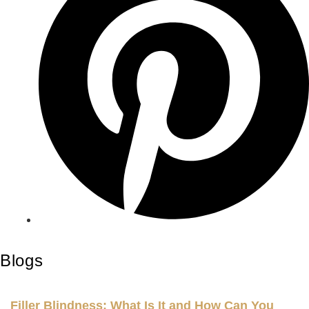
Blogs
Filler Blindness: What Is It and How Can You