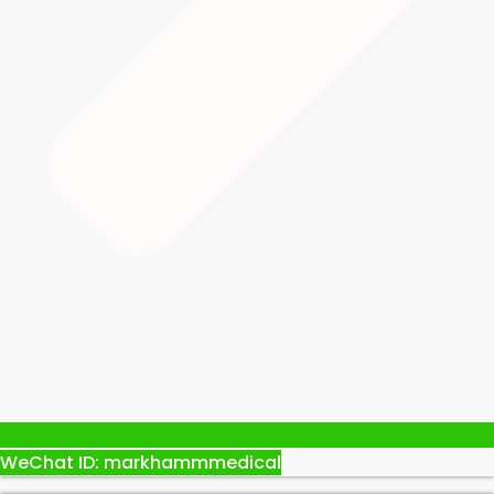
WeChat ID: markhammmedical