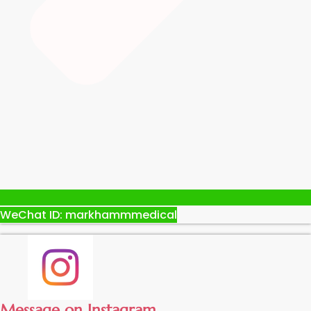
WeChat ID: markhammmedical
Message on Instagram