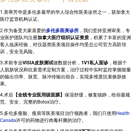
1.美蒂芳华是多伦多最早的华人综合性医美诊所之一，获加拿大
医疗监管机构认证。
2.作为备受大家喜爱的
多伦多医美诊所
，我们坚持亚洲审美，专
业医护团队均注册
加拿大医疗组织认证资质
，积累了丰富的亚洲
客人临床经验，对仪器类医美项目操作均受总公司官方高阶培
训，安全无风险。
3.术前专业
VISIA皮肤测试
做数据分析，
1V1私人面诊
，根据个
人肌肤状况和抗衰需求定制方案，治疗过程中实时监控掌握能量
的输出功率、脉宽、脉冲传输出组合，实现多维度抗衰焕肤效
果。
4.术后
【全线专业医用级面膜】
保湿舒缓，修复镇静，给你最规
范、安全、完整的Botox治疗。
5.多伦多瘦脸、瘦肩等医美项目治疗领跑者，我们只使用
Health
Canada
许可的药物进行肉毒杆菌的治疗。