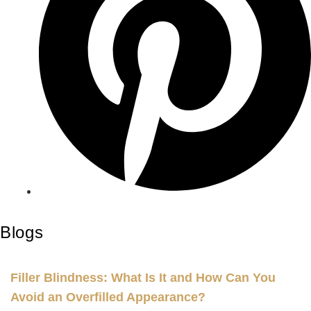
Blogs
Filler Blindness: What Is It and How Can You
Avoid an Overfilled Appearance?