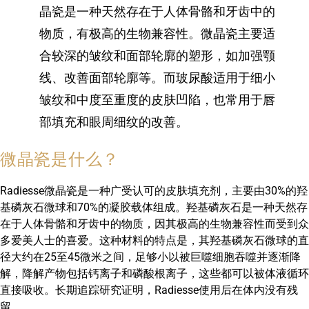
晶瓷是一种天然存在于人体骨骼和牙齿中的
物质，有极高的生物兼容性。微晶瓷主要适
合较深的皱纹和面部轮廓的塑形，如加强颚
线、改善面部轮廓等。而玻尿酸适用于细小
皱纹和中度至重度的皮肤凹陷，也常用于唇
部填充和眼周细纹的改善。
微晶瓷是什么？
Radiesse微晶瓷是一种广受认可的皮肤填充剂，主要由30%的羟
基磷灰石微球和70%的凝胶载体组成。羟基磷灰石是一种天然存
在于人体骨骼和牙齿中的物质，因其极高的生物兼容性而受到众
多爱美人士的喜爱。这种材料的特点是，其羟基磷灰石微球的直
径大约在25至45微米之间，足够小以被巨噬细胞吞噬并逐渐降
解，降解产物包括钙离子和磷酸根离子，这些都可以被体液循环
直接吸收。长期追踪研究证明，Radiesse使用后在体内没有残
留。