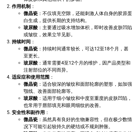
作用机制
：
微晶瓷
：不仅填充空隙，还能刺激人体自身的胶原蛋
白生成，提供长期的支持结构。
玻尿酸
：主要通过吸水增加体积，即时改善皮肤凹陷
或皱纹，效果立竿见影。
持续时间
：
微晶瓷
：持续时间通常较长，可达12至18个月，甚
至更长。
玻尿酸
：通常需要4至12个月的维护，因产品类型和
注射部位的不同而异。
适应症和使用范围
：
微晶瓷
：适合较深的皱纹和面部轮廓的塑形，如加强
颚线、改善面部轮廓等。
玻尿酸
：适用于细小皱纹和中度至重度的皮肤凹陷，
也常用于唇部填充和眼周细纹的改善。
安全性和副作用
：
微晶瓷
：虽然具有良好的生物兼容性，但在极少数情
况下可能引起较持久的硬结或不规则肿胀。