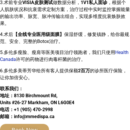
3.术前专业
VISIA皮肤测试
做数据分析，
1V1私人面诊
，根据个
人肌肤状况和抗衰需求定制方案，治疗过程中实时监控掌握能量
的输出功率、脉宽、脉冲传输出组合，实现多维度抗衰焕肤效
果。
4.术后
【全线专业医用级面膜】
保湿舒缓，修复镇静，给你最规
范、安全、完整的Botox治疗。
5.多伦多瘦脸、瘦肩等医美项目治疗领跑者，我们只使用
Health
Canada
许可的药物进行肉毒杆菌的治疗。
6.多伦多美蒂芳华给所有客人提供保额
2百万
的诊所医疗保险，
让你加倍安心。
联系我们：
地址：8130 Birchmount Rd,
Units #26-27 Markham, ON L6G0E4
电话：+1 (905) 470-2998
邮箱：info@mmedispa.ca
Book Now