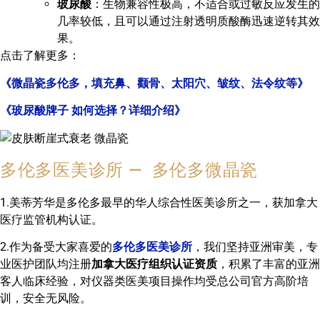
玻尿酸
：生物兼容性极高，不适合或过敏反应发生的
几率较低，且可以通过注射透明质酸酶迅速逆转其效
果。
点击了解更多：
《微晶瓷多伦多，填充鼻、颧骨、太阳穴、皱纹、法令纹等》
《玻尿酸牌子 如何选择？详细介绍》
多伦多医美诊所 — 多伦多微晶瓷
1.美蒂芳华是多伦多最早的华人综合性医美诊所之一，获加拿大
医疗监管机构认证。
2.作为备受大家喜爱的
多伦多医美诊所
，我们坚持亚洲审美，专
业医护团队均注册
加拿大医疗组织认证资质
，积累了丰富的亚洲
客人临床经验，对仪器类医美项目操作均受总公司官方高阶培
训，安全无风险。