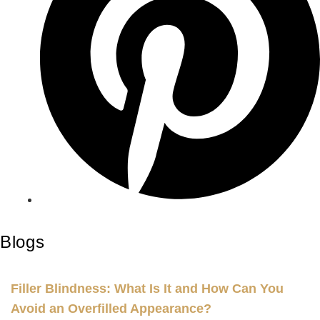
Blogs
Filler Blindness: What Is It and How Can You
Avoid an Overfilled Appearance?