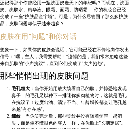
还记得那个你曾经用一瓶洗面奶走天下的年纪吗？而现在，洗面
奶、爽肤水、精华液、眼霜、面霜、防晒霜……你的梳妆台已经
变成了一座”护肤品金字塔”。可是，为什么尽管囤了那么多护肤
品，皮肤问题却似乎越来越多？
皮肤在用”问题”和你对话
想象一下，如果你的皮肤会说话，它可能已经在不停地向你发出
信号：”嘿，主人，我需要帮助！”遗憾的是，我们常常忽略这些
来自肌肤的”小声抗议”，直到它们变成了”大声抱怨”。
那些悄悄出现的皮肤问题
毛孔粗大
：当你开始用放大镜看自己的脸，并惊恐地发现
鼻子上的毛孔足以种下一排迷你多肉植物时，这就是毛孔
在抗议了！过度出油、清洁不当、年龄增长都会让毛孔越
来越”有存在感”。
细纹
：当你笑完之后，那些笑纹并没有随着笑容一起消
失，而是像不懂眼色的客人一样，在你脸上”长期定居”。