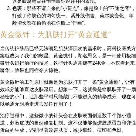
这是胶原蛋白在悄悄跟你说拜拜的表现。
色斑
：那些不请自来的”小斑点”，像是脸上的”不速之客”，
打破了你肤色的均匀统一。紫外线伤害、荷尔蒙变化、年
龄增长都在偷偷地在你脸上”作画”。
黄金微针：为肌肤打开”黄金通道”
当传统护肤品已经无法满足肌肤深层次的需求时，高科技医美方
案就成为了我们的救星。黄金微针，顾名思义，是一种使用极细
微针头进行治疗的技术，这些针头通常镀有24K金，不仅看起来
奢华，效果也同样令人惊艳。
黄金微针的工作原理就像是为肌肤打开了一条”黄金通道”，让有
效成分能够直达皮肤深层。想象一下，这就像是给肌肤开了一扇
秘密的小门，让那些平时只能敲门不能进入的精华成分，现在可
以畅通无阻地走进去发挥作用了！
治疗过程中，这些微小的针头会在皮肤表面创造数千个微小通
道，刺激皮肤的自然修复机制。这不仅能够促进胶原蛋白和弹性
蛋白的生成，还能显著改善肤质，减少细纹、痘印和色斑。