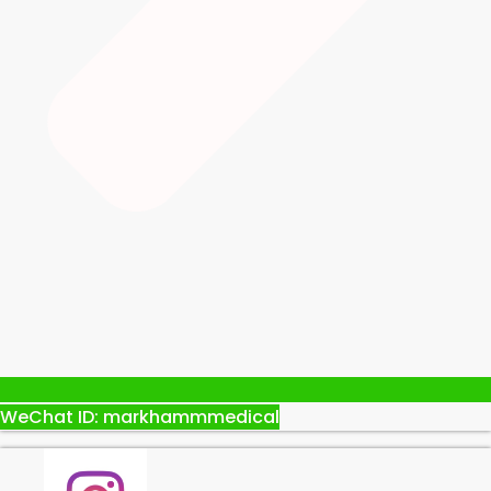
WeChat ID: markhammmedical