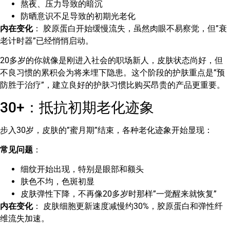
熬夜、压力导致的暗沉
防晒意识不足导致的初期光老化
内在变化
： 胶原蛋白开始缓慢流失，虽然肉眼不易察觉，但”衰
老计时器”已经悄悄启动。
20多岁的你就像是刚进入社会的职场新人，皮肤状态尚好，但
不良习惯的累积会为将来埋下隐患。这个阶段的护肤重点是”预
防胜于治疗”，建立良好的护肤习惯比购买昂贵的产品更重要。
30+：抵抗初期老化迹象
步入30岁，皮肤的”蜜月期”结束，各种老化迹象开始显现：
常见问题
：
细纹开始出现，特别是眼部和额头
肤色不均，色斑初显
皮肤弹性下降，不再像20多岁时那样”一觉醒来就恢复”
内在变化
： 皮肤细胞更新速度减慢约30%，胶原蛋白和弹性纤
维流失加速。