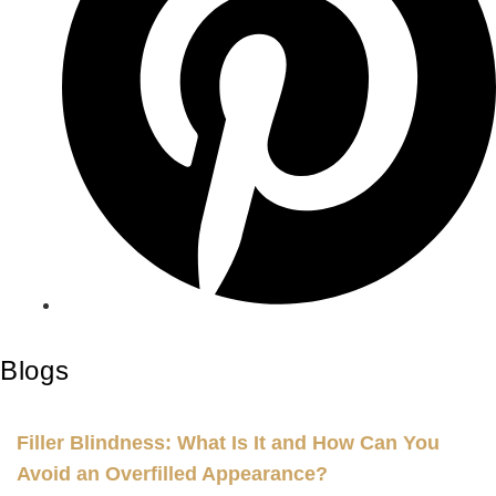
Blogs
Filler Blindness: What Is It and How Can You
Avoid an Overfilled Appearance?