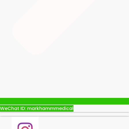
WeChat ID: markhammmedical