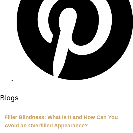
Blogs
Filler Blindness: What Is It and How Can You
Avoid an Overfilled Appearance?