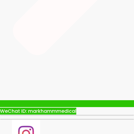
WeChat ID: markhammmedical